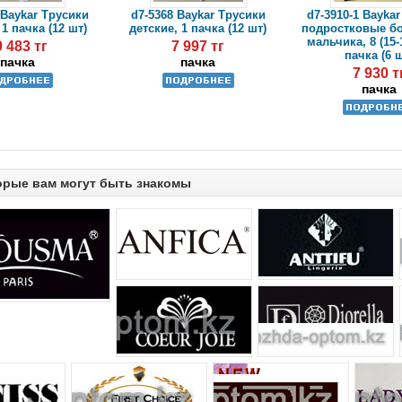
 Baykar Трусики
d7-5368 Baykar Трусики
d7-3910-1 Bayka
1 пачка (12 шт)
детские, 1 пачка (12 шт)
подростковые б
мальчика, 8 (15-1
0 483 тг
7 997 тг
пачка (6 
пачка
пачка
7 930 т
пачка
орые вам могут быть знакомы