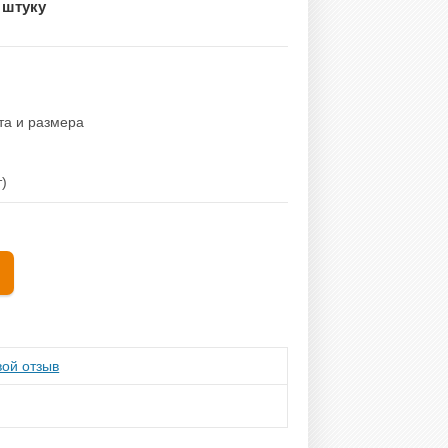
 штуку
та и размера
т)
ой отзыв