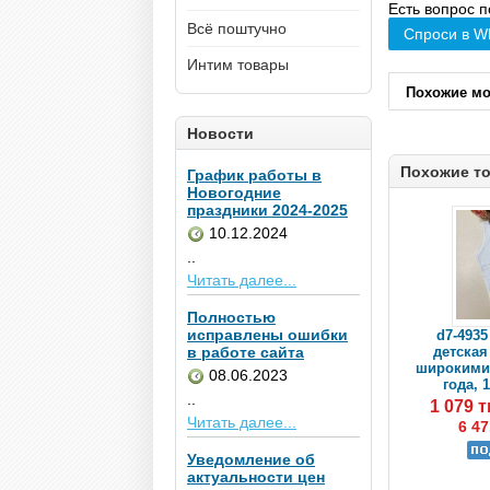
Есть вопрос п
Всё поштучно
Спроси в W
Интим товары
Похожие м
Новости
Похожие т
График работы в
Новогодние
праздники 2024-2025
10.12.2024
..
Читать далее...
Полностью
исправлены ошибки
d7-4935
в работе сайта
детская
широкими 
08.06.2023
года, 
..
1 079 
Читать далее...
6 47
Уведомление об
актуальности цен