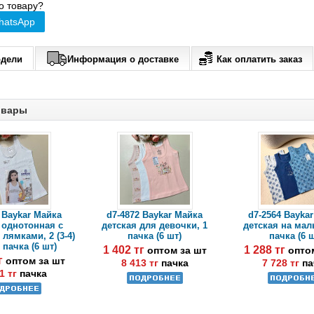
о товару?
hatsApp
одели
Информация о доставке
Как оплатить заказ
овары
 Baykar Майка
d7-4872 Baykar Майка
d7-2564 Bayka
 однотонная с
детская для девочки, 1
детская на мал
лямками, 2 (3-4)
пачка (6 шт)
пачка (6 
1 пачка (6 шт)
1 402 тг
1 288 тг
оптом за шт
опто
тг
оптом за шт
8 413 тг
пачка
7 728 тг
па
1 тг
пачка