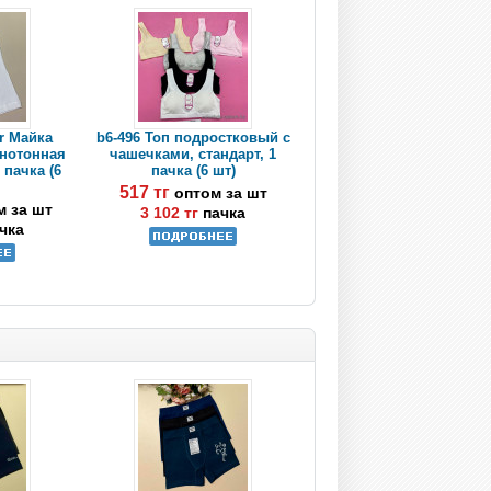
ar Майка
b6-496 Топ подростковый с
днотонная
чашечками, стандарт, 1
 пачка (6
пачка (6 шт)
517 тг
оптом за шт
м за шт
3 102 тг
пачка
чка