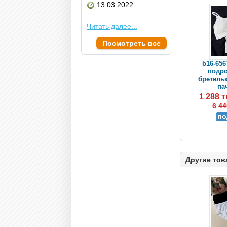
13.03.2022
..
Читать далее...
Посмотреть все
b16-656
подр
бретельк
пач
1 288 
6 44
Другие тов