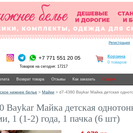
Регистрация
Корзина
+7 771 551 20 05
0 товаров
Товаров на сегодня: 17217
плата
Возврат товара
Отзывы
Как заказать
Скидки
ское нижнее белье
>
Майки
> d7-4380 Baykar Майка детская одното
0 Baykar Майка детская одното
и, 1 (1-2) года, 1 пачка (6 шт)