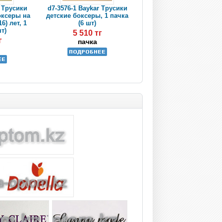
r Трусики
d7-3576-1 Baykar Трусики
оксеры на
детские боксеры, 1 пачка
6) лет, 1
(6 шт)
шт)
5 510 тг
г
пачка