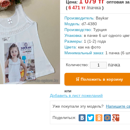
1 079 тг
Цена:
оптовая за
(
6 471 тг
/пачка
)
Производитель:
Baykar
Модель:
d7-4380
Производство:
Турция
Упаковка:
в пачке 6 шт одного цве
Размеры:
1 (1-2) года
Цвета:
как на фото
Минимальный заказ:
1 пачка (6 ш
пачка
Количество:
или
Добавить в лист пожеланий
Уже покупали эту модель?
Напишите св
Поделиться: