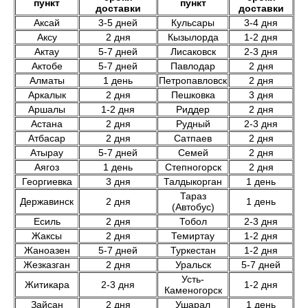
пункт
пункт
доставки
доставки
Аксай
3-5 дней
Кульсары
3-4 дня
Аксу
2 дня
Кызылорда
1-2 дня
Актау
5-7 дней
Лисаковск
2-3 дня
Актобе
5-7 дней
Павлодар
2 дня
Алматы
1 день
Петропавловск
2 дня
Аркалык
2 дня
Пешковка
3 дня
Аршалы
1-2 дня
Риддер
2 дня
Астана
2 дня
Рудный
2-3 дня
Атбасар
2 дня
Сатпаев
2 дня
Атырау
5-7 дней
Семей
2 дня
Аягоз
1 день
Степногорск
2 дня
Георгиевка
3 дня
Талдыкорган
1 день
Тараз
Державинск
2 дня
1 день
(Автобус)
Есиль
2 дня
Тобол
2-3 дня
Жаксы
2 дня
Темиртау
1-2 дня
Жаноазен
5-7 дней
Туркестан
1-2 дня
Жезказган
2 дня
Уральск
5-7 дней
Усть-
Житикара
2-3 дня
1-2 дня
Каменогорск
Зайсан
2 дня
Ушарал
1 день