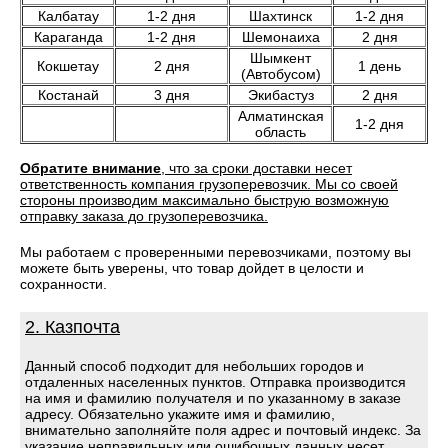
Калбатау
1-2 дня
Шахтинск
1-2 дня
Караганда
1-2 дня
Шемонаиха
2 дня
Шымкент
Кокшетау
2 дня
1 день
(Автобусом)
Костанай
3 дня
Экибастуз
2 дня
Алматинская
1-2 дня
область
Обратите внимание
, что за сроки доставки несет
ответственность компания грузоперевозчик. Мы со своей
стороны производим максимально быструю возможную
отправку заказа до грузоперевозчика.
Мы работаем с проверенными перевозчиками, поэтому вы
можете быть уверены, что товар дойдет в целости и
сохранности.
2. Казпочта
Данный способ подходит для небольших городов и
отдаленных населенных пунктов. Отправка производится
на имя и фамилию получателя и по указанному в заказе
адресу. Обязательно укажите имя и фамилию,
внимательно заполняйте поля адрес и почтовый индекс. За
указание неправильных или ошибочных данных несет