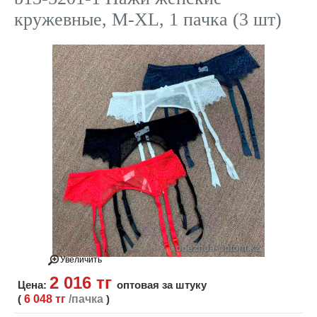
кружевные, M-XL, 1 пачка (3 шт)
Увеличить
2 016 тг
Цена:
оптовая за штуку
(
6 048 тг
/пачка
)