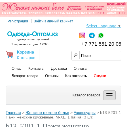
Регистрация
Войти в личный кабинет
Select Language
▼
одежда оптом с доставкой
+7 771 551 20 05
Товаров на сегодня: 17268
Корзина
0 товаров
О нас
Контакты
Доставка
Оплата
Возврат товара
Отзывы
Как заказать
Скидки
Каталог товаров
Главная
>
Женское нижнее белье
>
Аксессуары
> b13-5201-1
Пажи женские кружевные, M-XL, 1 пачка (3 шт)
b13-5201-1 Пажи женские