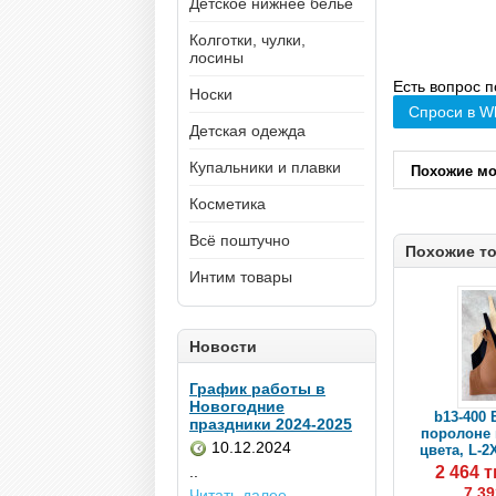
Детское нижнее белье
Колготки, чулки,
лосины
Есть вопрос п
Носки
Спроси в W
Детская одежда
Купальники и плавки
Похожие м
Косметика
Всё поштучно
Похожие т
Интим товары
Новости
График работы в
Новогодние
b13-400 
праздники 2024-2025
поролоне 
10.12.2024
цвета, L-2
2 464 
..
7 39
Читать далее...