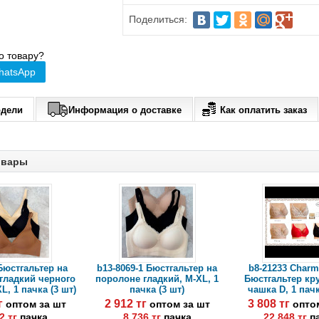
Поделиться:
о товару?
hatsApp
одели
Информация о доставке
Как оплатить заказ
овары
Бюстгальтер на
b13-8069-1 Бюстгальтер на
b8-21233 Cha
гладкий черного
поролоне гладкий, M-XL, 1
Бюстгальтер кр
XL, 1 пачка (3 шт)
пачка (3 шт)
чашка D, 1 пачк
тг
2 912 тг
3 808 тг
оптом за шт
оптом за шт
опто
2 тг
пачка
8 736 тг
пачка
22 848 тг
п