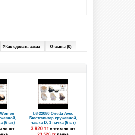
Как сделать заказ
Отзывы (0)
rmWomen
b8-22080 Orietta Avec
ужевной,
Бюстгальтер кружевной,
а (6 шт)
чашка D, 1 пачка (6 шт)
3 920 тг
м за шт
оптом за шт
ачка
23 520 тг
пачка