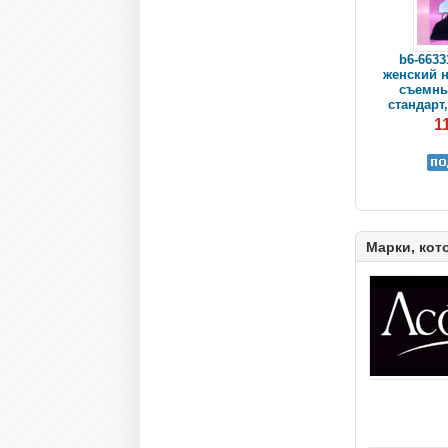
b6-6633
женский н
съемны
стандарт,
1
Марки, кот