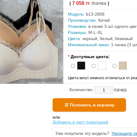
(
7 056 тг
/пачка
)
Модель:
b13-2606
Производство:
Китай
Упаковка:
в пачке 3 шт одного цв
Размеры:
M-L-XL
Цвета:
черный, белый, бежевый
Минимальный заказ:
1 пачка (3 ш
*
Доступные цвета:
Цвета могут немного отличаться от реа
пачка
Количество:
или
Добавить в лист пожеланий
Уже покупали эту модель?
Напишите св