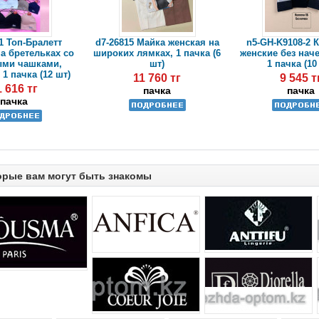
1 Топ-Бралетт
d7-26815 Майка женская на
n5-GH-K9108-2 
а бретельках со
широких лямках, 1 пачка (6
женские без наче
ми чашками,
шт)
1 пачка (10
 1 пачка (12 шт)
11 760 тг
9 545 т
1 616 тг
пачка
пачка
пачка
орые вам могут быть знакомы