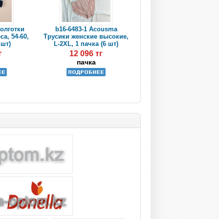
Колготки
b16-6483-1 Acousma
са, 54-60,
Трусики женские высокие,
 шт)
L-2XL, 1 пачка (6 шт)
г
12 096 тг
пачка