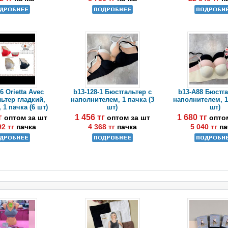
6 Orietta Avec
b13-128-1 Бюстгальтер с
b13-A88 Бюстга
ьтер гладкий,
наполнителем, 1 пачка (3
наполнителем, 1
 1 пачка (6 шт)
шт)
шт)
тг
1 456 тг
1 680 тг
оптом за шт
оптом за шт
опто
92 тг
пачка
4 368 тг
пачка
5 040 тг
па