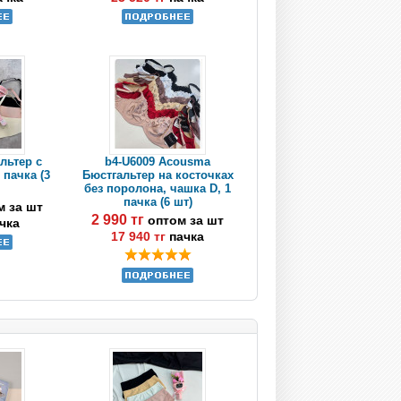
льтер с
b4-U6009 Acousma
 пачка (3
Бюстгальтер на косточках
без поролона, чашка D, 1
пачка (6 шт)
м за шт
2 990 тг
оптом за шт
чка
17 940 тг
пачка