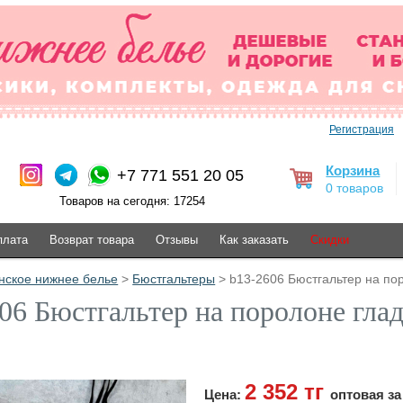
Регистрация
Корзина
+7 771 551 20 05
0 товаров
Товаров на сегодня: 17254
плата
Возврат товара
Отзывы
Как заказать
Скидки
нское нижнее белье
>
Бюстгальтеры
> b13-2606 Бюстгальтер на пор
06 Бюстгальтер на поролоне гла
2 352 тг
Цена:
оптовая за