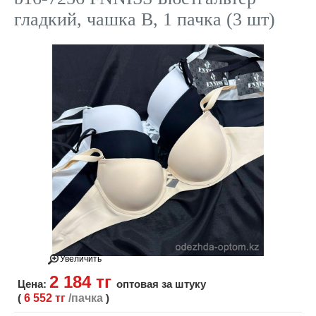
гладкий, чашка B, 1 пачка (3 шт)
Увеличить
2 184 тг
Цена:
оптовая за штуку
(
6 552 тг
/пачка
)