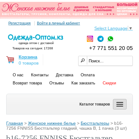
Регистрация
Войти в личный кабинет
Select Language
▼
одежда оптом с доставкой
+7 771 551 20 05
Товаров на сегодня: 17268
Корзина
0 товаров
О нас
Контакты
Доставка
Оплата
Возврат товара
Отзывы
Как заказать
Скидки
Каталог товаров
Главная
>
Женское нижнее белье
>
Бюстгальтеры
> b16-
7256 FNNISS Бюстгальтер гладкий, чашка B, 1 пачка (3 шт)
b16-7256 FNNISS Бюстгальтер