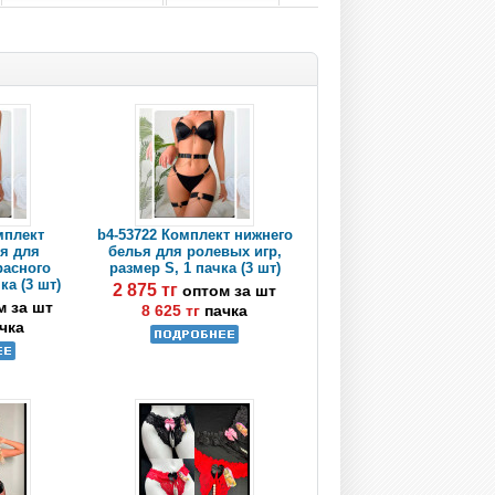
мплект
b4-53722 Комплект нижнего
я для
белья для ролевых игр,
расного
размер S, 1 пачка (3 шт)
ка (3 шт)
2 875 тг
оптом за шт
м за шт
8 625 тг
пачка
чка