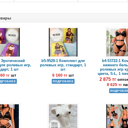
овары
3 Эротический
b5-9528-1 Комплект для
b4-53722-1 Ко
для ролевых игр,
ролевых игр, стандарт, 1
нижнего бель
дарт, 1 шт
шт
ролевых игр к
цвета, S-L, 1 пач
160 тг
шт
6 160 тг
шт
2 875 тг
опто
8 625 тг
па