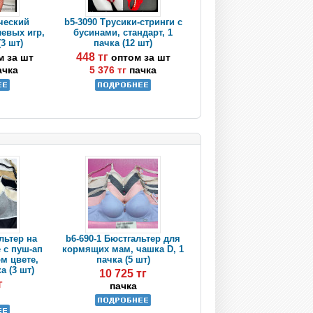
ческий
b5-3090 Трусики-стринги с
евых игр,
бусинами, стандарт, 1
(3 шт)
пачка (12 шт)
448 тг
м за шт
оптом за шт
ачка
5 376 тг
пачка
льтер на
b6-690-1 Бюстгальтер для
 с пуш-ап
кормящих мам, чашка D, 1
м цвете,
пачка (5 шт)
а (3 шт)
10 725 тг
г
пачка