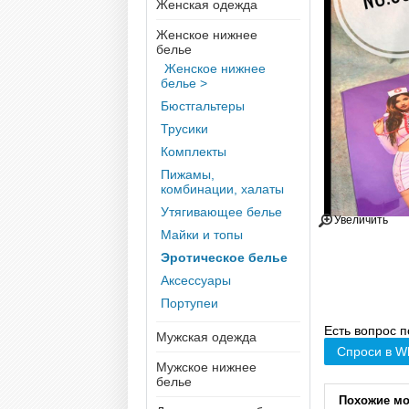
Женская одежда
Женское нижнее
белье
Женское нижнее
белье >
Бюстгальтеры
Трусики
Комплекты
Пижамы,
комбинации, халаты
Утягивающее белье
Увеличить
Майки и топы
Эротическое белье
Аксессуары
Портупеи
Есть вопрос п
Мужская одежда
Спроси в W
Мужское нижнее
белье
Похожие м