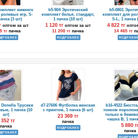
Комплект нижнего
b5-904 Эротический
b5-0801 Эроти
 ролевых игр, S-
комплект белья, стандарт,
комплект для рол
пачка (3 шт)
1 пачка (10 шт)
S-L, 1 пачка 
тг
1 120 тг
4 822 тг
оптом за шт
оптом за шт
опто
5 тг
пачка
11 200 тг
пачка
14 465 тг
п
 Donella Трусики
d7-27606 Футболка женская
b16-4522 Бюстга
вые, 1 пачка (10
с принтом, 1 пачка (6 шт)
тонком поролоне
шт)
только в бежево
23 369 тг
чашка B, 1 пачк
 352 тг
пачка
5 880 т
пачка
пачка