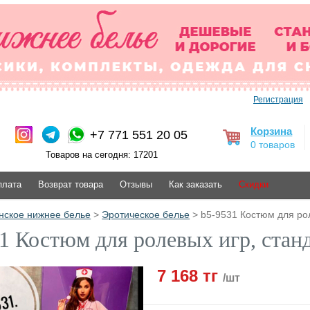
Регистрация
Корзина
+7 771 551 20 05
0 товаров
Товаров на сегодня: 17201
плата
Возврат товара
Отзывы
Как заказать
Скидки
нское нижнее белье
>
Эротическое белье
> b5-9531 Костюм для рол
1 Костюм для ролевых игр, станд
7 168 тг
/шт