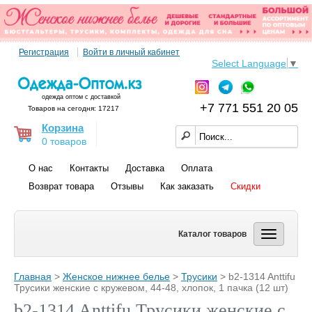
Регистрация
Войти в личный кабинет
Select Language
▼
одежда оптом с доставкой
+7 771 551 20 05
Товаров на сегодня: 17217
Корзина
0 товаров
О нас
Контакты
Доставка
Оплата
Возврат товара
Отзывы
Как заказать
Скидки
Каталог товаров
Главная
>
Женское нижнее белье
>
Трусики
> b2-1314 Anttifu
Трусики женские с кружевом, 44-48, хлопок, 1 пачка (12 шт)
b2-1314 Anttifu Трусики женские с