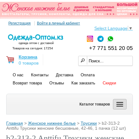
Регистрация
Войти в личный кабинет
Select Language
▼
одежда оптом с доставкой
+7 771 551 20 05
Товаров на сегодня: 17254
Корзина
0 товаров
О нас
Контакты
Доставка
Оплата
Возврат товара
Отзывы
Как заказать
Скидки
Каталог товаров
Главная
>
Женское нижнее белье
>
Трусики
> b2-313-2
Anttifu Трусики женские бесшовные, 42-46, 1 пачка (12 шт)
b2-313-2 Anttifu Трусики женские