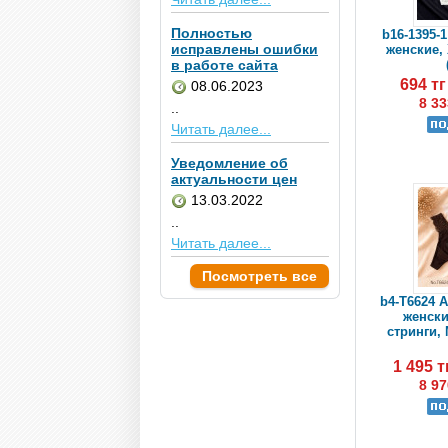
Полностью
b16-1395-1
исправлены ошибки
женские, 
в работе сайта
694 т
08.06.2023
8 33
..
Читать далее...
Уведомление об
актуальности цен
13.03.2022
..
Читать далее...
Посмотреть все
b4-T6624 
женск
стринги, 
1 495 
8 97