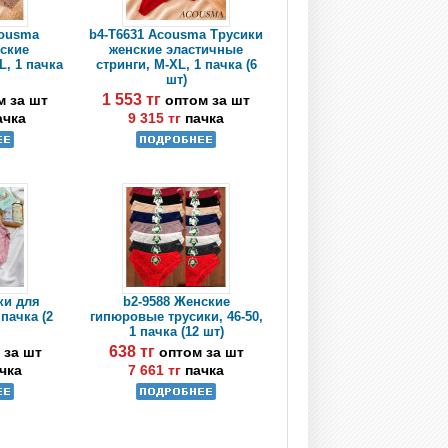
cousma
b4-T6631 Acousma Трусики
нские
женские эластичные
L, 1 пачка
стринги, M-XL, 1 пачка (6
шт)
1 553 тг
м за шт
оптом за шт
ачка
9 315 тг
пачка
ки для
b2-9588 Женские
пачка (2
гипюровые трусики, 46-50,
1 пачка (12 шт)
638 тг
 за шт
оптом за шт
чка
7 661 тг
пачка