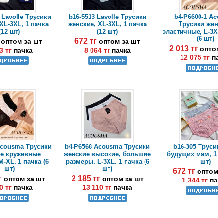
 Lavolle Трусики
b16-5513 Lavolle Трусики
b4-P6600-1 A
XL-3XL, 1 пачка
женские, XL-3XL, 1 пачка
Трусики же
(12 шт)
(12 шт)
эластичные, L-3X
(6 шт)
г
672 тг
оптом за шт
оптом за шт
2 013 тг
опто
3 тг
пачка
8 064 тг
пачка
12 075 тг
п
Acousma Трусики
b4-P6568 Acousma Трусики
b16-305 Труси
ие кружевные
женские высокие, большие
будущих мам, 1 
M-XL, 1 пачка (6
размеры, L-3XL, 1 пачка (6
шт)
шт)
шт)
672 тг
оптом
тг
2 185 тг
оптом за шт
оптом за шт
1 344 тг
па
0 тг
пачка
13 110 тг
пачка