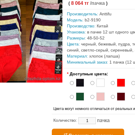
(
8 064 тг
/пачка
)
Производитель:
Anttifu
Модель:
b2-9190
Производство:
Китай
Упаковка:
в пачке 12 шт одного ц
Размеры:
48-50-52
Цвета:
черный, бежевый, пудра, т
синий, светло-серый, сиреневый,
Материал:
хлопок (лапша)
Минимальный заказ:
1 пачка (12 
*
Доступные цвета:
Цвета могут немного отличаться от реальных и
пачка
Количество: