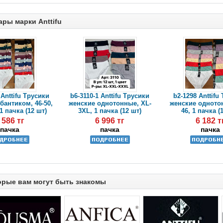
ары марки Anttifu
 Anttifu Трусики
b6-3110-1 Anttifu Трусики
b2-1298 Anttifu
бантиком, 46-50,
женские однотонные, XL-
женские однотон
1 пачка (12 шт)
3XL, 1 пачка (12 шт)
46, 1 пачка (
 586 тг
6 996 тг
6 182 т
пачка
пачка
пачка
орые вам могут быть знакомы