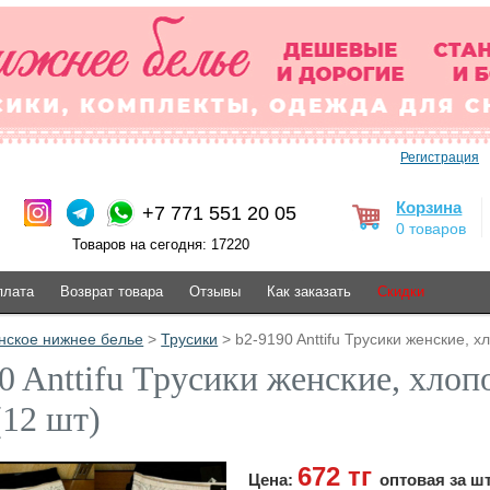
Регистрация
Корзина
+7 771 551 20 05
0 товаров
Товаров на сегодня: 17220
плата
Возврат товара
Отзывы
Как заказать
Скидки
нское нижнее белье
>
Трусики
> b2-9190 Anttifu Трусики женские, хл
0 Anttifu Трусики женские, хлопо
(12 шт)
672 тг
Цена:
оптовая за ш