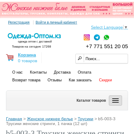
Регистрация
Войти в личный кабинет
Select Language
▼
одежда оптом с доставкой
+7 771 551 20 05
Товаров на сегодня: 17268
Корзина
0 товаров
О нас
Контакты
Доставка
Оплата
Возврат товара
Отзывы
Как заказать
Скидки
Каталог товаров
Главная
>
Женское нижнее белье
>
Трусики
> b5-003-3
Трусики женские стринги, 1 пачка (12 шт)
b5-003-3 Трусики женские стринги,