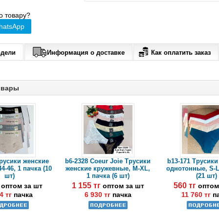
о товару?
hatsApp
одели
Информация о доставке
Как оплатить заказ
овары
Трусики женские
b6-2328 Coeur Joie Трусики
b13-171 Трусики
4-46, 1 пачка (10
женские кружевные, M-XL,
однотонные, S-L
шт)
1 пачка (6 шт)
(21 шт)
г
1 155 тг
560 тг
оптом за шт
оптом за шт
оптом
4 тг
пачка
6 930 тг
пачка
11 760 тг
п