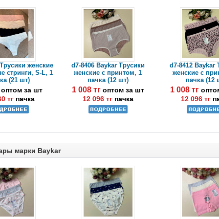
 Трусики женские
d7-8406 Baykar Трусики
d7-8412 Baykar
 стринги, S-L, 1
женские с принтом, 1
женские с при
ка (21 шт)
пачка (12 шт)
пачка (12 
г
1 008 тг
1 008 тг
оптом за шт
оптом за шт
опто
60 тг
пачка
12 096 тг
пачка
12 096 тг
п
ары марки Baykar