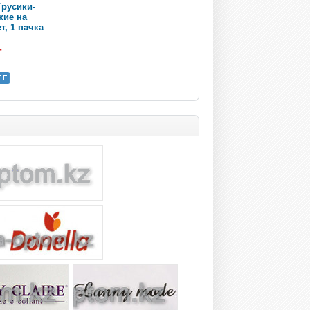
Трусики-
кие на
ет, 1 пачка
г