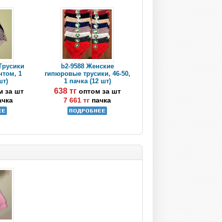
 Трусики
b2-9588 Женские
нтом, 1
гипюровые трусики, 46-50,
шт)
1 пачка (12 шт)
638 тг
м за шт
оптом за шт
ачка
7 661 тг
пачка