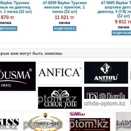
 Baykar Трусики
d7-8209 Baykar Трусики
d7-5685 Baykar 
вые на девочку,
женские с принтом, 1
шортики детс
ет, 1 пачка (12 шт)
пачка (12 шт)
девочку, 4 (7-8) л
(12 шт)
 870 тг
11 021 тг
9 811 т
пачка
пачка
пачка
орые вам могут быть знакомы