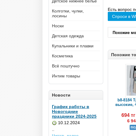
Детское нижнее белье
Есть вопрос п
Колготки, чулки,
лосины
Спроси в W
Носки
Похожие м
Детская одежда
Купальники и плавки
Похожие т
Косметика
Всё поштучно
Интим товары
Новости
b8-8184 
высокие, 4
График работы в
Новогодние
694 т
праздники 2024-2025
6 94
10.12.2024
..
Читать далее...