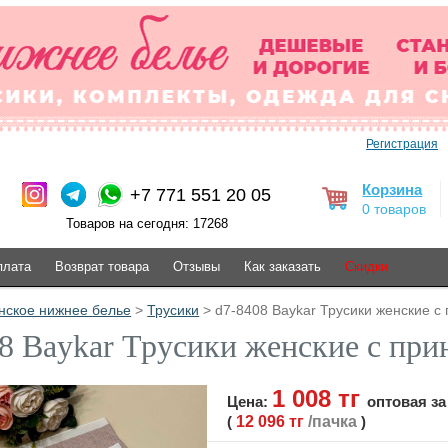
Регистрация
Корзина
+7 771 551 20 05
0 товаров
Товаров на сегодня: 17268
плата
Возврат товара
Отзывы
Как заказать
Скидки
нское нижнее белье
>
Трусики
> d7-8408 Baykar Трусики женские с 
8 Baykar Трусики женские с прин
1 008 тг
Цена:
оптовая за
(
12 096 тг
/пачка
)