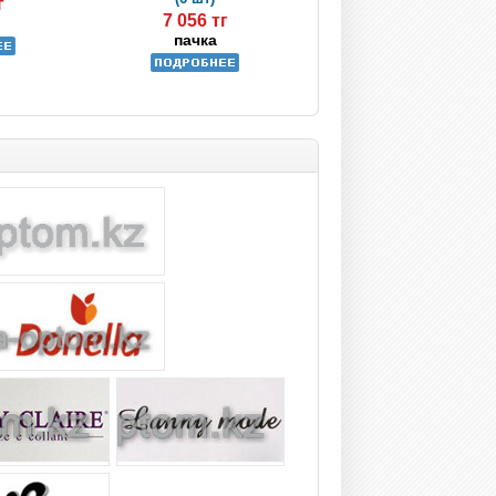
г
7 056 тг
пачка