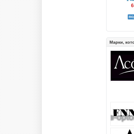
6
Марки, кот