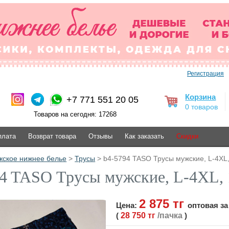
Регистрация
Корзина
+7 771 551 20 05
0 товаров
Товаров на сегодня: 17268
плата
Возврат товара
Отзывы
Как заказать
Скидки
жское нижнее белье
>
Трусы
> b4-5794 TASO Трусы мужские, L-4XL, 
4 TASO Трусы мужские, L-4XL, 1
2 875 тг
Цена:
оптовая за
(
28 750 тг
/пачка
)