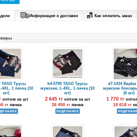
одели
Информация о доставке
Как оплатить заказ
овары
9 TASO Трусы
b4-5795 TASO Трусы
d7-1434 Bayka
-4XL, 1 пачка (10
мужские, L-4XL, 1 пачка (10
мужские боксеры
шт)
шт)
(6 шт)
тг
2 645 тг
1 770 тг
оптом за шт
оптом за шт
опто
50 тг
пачка
26 450 тг
пачка
10 618 тг
п