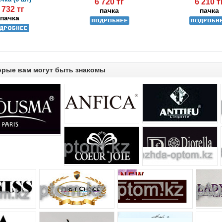
6 720 тг
6 210 т
 732 тг
пачка
пачка
пачка
орые вам могут быть знакомы