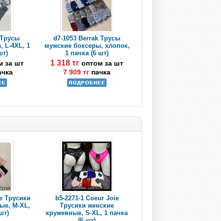
 Трусы
d7-1053 Berrak Трусы
 L-4XL, 1
мужские боксеры, хлопок,
шт)
1 пачка (6 шт)
1 318 тг
м за шт
оптом за шт
ачка
7 909 тг
пачка
ie Трусики
b5-2271-1 Coeur Joie
ые, M-XL,
Трусики женские
шт)
кружевные, S-XL, 1 пачка
(6 шт)