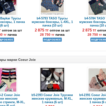
 Baykar Трусы
b4-5793 TASO Трусы
b4-5784 TASO
оксеры, 1 пачка
мужские боксеры, L-4XL, 1
мужские боксеры,
(6 шт)
пачка (10 шт)
пачка (10 
тг
2 875 тг
2 875 тг
оптом за шт
оптом за шт
опто
80 тг
пачка
28 750 тг
пачка
28 750 тг
п
ары марки Coeur Joie
-2 Coeur Joie
b5-2393 Coeur Joie Трусики
b4-2391 Coeur Jo
ики женские
женские кружевные, M-XL,
женские кружевн
 стринги, M-XL,
1 пачка (6 шт)
1 пачка (6 
ачка (6 шт)