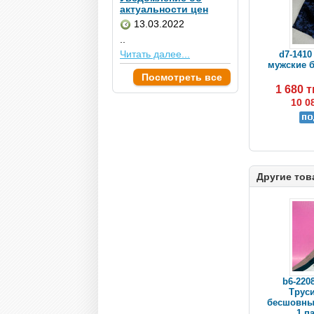
актуальности цен
13.03.2022
..
Читать далее...
d7-1410
мужские б
Посмотреть все
1 680 
10 0
Другие тов
b6-2208
Трус
бесшовные
1 п