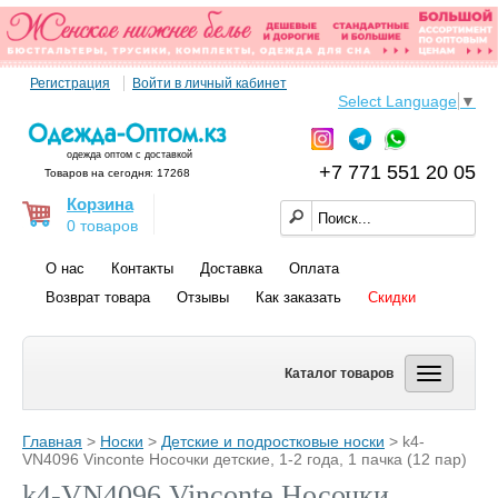
Регистрация
Войти в личный кабинет
Select Language
▼
одежда оптом с доставкой
+7 771 551 20 05
Товаров на сегодня: 17268
Корзина
0 товаров
О нас
Контакты
Доставка
Оплата
Возврат товара
Отзывы
Как заказать
Скидки
Каталог товаров
Главная
>
Носки
>
Детские и подростковые носки
> k4-
VN4096 Vinconte Носочки детские, 1-2 года, 1 пачка (12 пар)
k4-VN4096 Vinconte Носочки