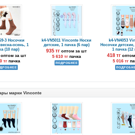
69-3 Носочки
k4-VN5011 Vinconte Носки
k4-VN4053 Vi
 весна-осень, 1
детские, 1 пачка (6 пар)
Носочки детские, 
а (10 пар)
1 пачка (12 
935 тг
оптом за шт
г
418 тг
оптом за шт
оптом
5 610 тг
пачка
0 тг
пачка
5 016 тг
па
ары марки Vinconte