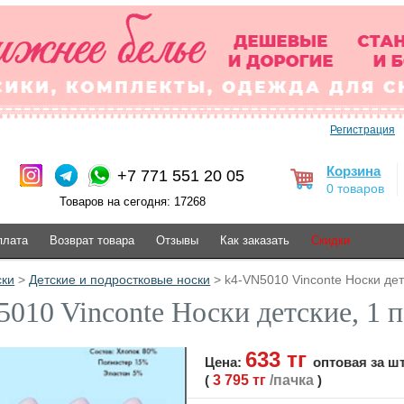
Регистрация
Корзина
+7 771 551 20 05
0 товаров
Товаров на сегодня: 17268
плата
Возврат товара
Отзывы
Как заказать
Скидки
ски
>
Детские и подростковые носки
> k4-VN5010 Vinconte Носки детс
010 Vinconte Носки детские, 1 п
633 тг
Цена:
оптовая за ш
(
3 795 тг
/пачка
)