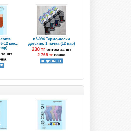
nconte
n3-094 Термо-носки
6-12 мес.,
детские, 1 пачка (12 пар)
пар)
230 тг
оптом за шт
 за шт
2 765 тг
пачка
чка