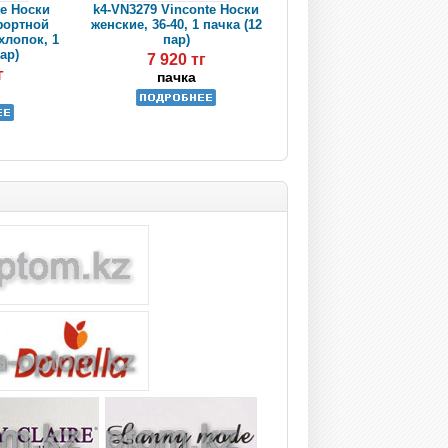
te Носки
k4-VN3279 Vinconte Носки
фортной
женские, 36-40, 1 пачка (12
 хлопок, 1
пар)
пар)
7 920 тг
г
пачка