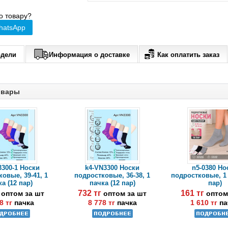
о товару?
hatsApp
одели
Информация о доставке
Как оплатить заказ
овары
3300-1 Носки
k4-VN3300 Носки
n5-0380 Но
овые, 39-41, 1
подростковые, 36-38, 1
подростковые, 1 
а (12 пар)
пачка (12 пар)
пар)
г
732 тг
161 тг
оптом за шт
оптом за шт
оптом
8 тг
пачка
8 778 тг
пачка
1 610 тг
па