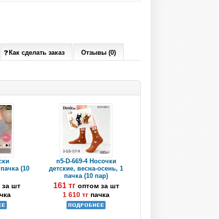
Как сделать заказ
Отзывы (0)
ски
n5-D-669-4 Носочки
пачка (10
детские, весна-осень, 1
пачка (10 пар)
161 тг
 за шт
оптом за шт
чка
1 610 тг
пачка