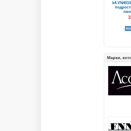
k4-VN4010
подростк
пачк
3
Марки, кот