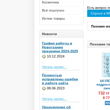
Косметика
Есть вопрос п
Всё поштучно
Спроси в W
Интим товары
Похожие м
Новости
График работы в
Похожие т
Новогодние
праздники 2024-2025
10.12.2024
..
Читать далее...
Полностью
исправлены ошибки
k4-VN
в работе сайта
подростк
08.06.2023
пачк
732 т
..
8 77
Читать далее...
Уведомление об