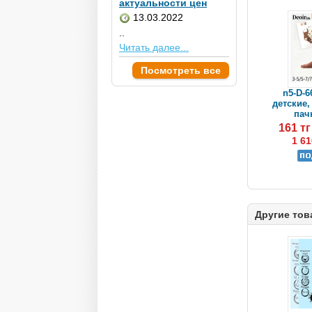
актуальности цен
13.03.2022
..
Читать далее...
Посмотреть все
n5-D-6
детские,
пачк
161 т
1 61
Другие тов