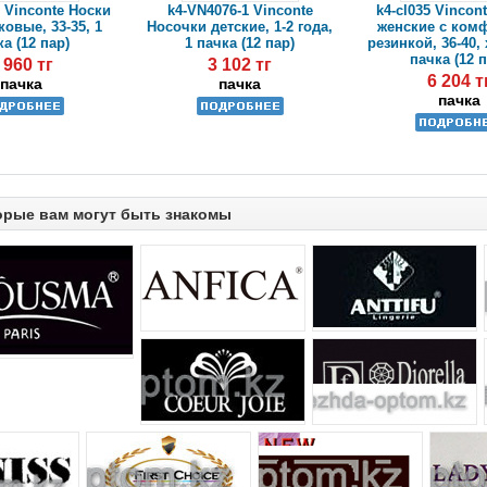
 Vinconte Носки
k4-VN4076-1 Vinconte
k4-cl035 Vincon
овые, 33-35, 1
Носочки детские, 1-2 года,
женские с ком
а (12 пар)
1 пачка (12 пар)
резинкой, 36-40,
пачка (12 
 960 тг
3 102 тг
6 204 т
пачка
пачка
пачка
орые вам могут быть знакомы