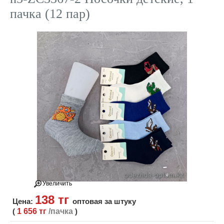
пачка (12 пар)
Увеличить
138 тг
Цена:
оптовая за штуку
(
1 656 тг
/пачка
)