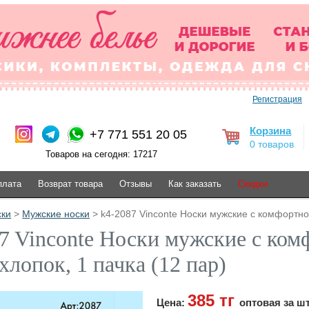
Регистрация
Корзина
+7 771 551 20 05
0 товаров
Товаров на сегодня: 17217
плата
Возврат товара
Отзывы
Как заказать
Скидки
ски
>
Мужские носки
> k4-2087 Vinconte Носки мужские с комфортной
7 Vinconte Носки мужские с ком
 хлопок, 1 пачка (12 пар)
385 тг
Цена:
оптовая за ш