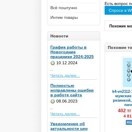
Есть вопрос п
Всё поштучно
Спроси в W
Интим товары
Похожие м
Новости
График работы в
Похожие т
Новогодние
праздники 2024-2025
10.12.2024
..
Читать далее...
Полностью
исправлены ошибки
k4-vn2112-
в работе сайта
мужские
резинкой, 
08.06.2023
пачк
..
402 т
Читать далее...
4 81
Уведомление об
актуальности цен