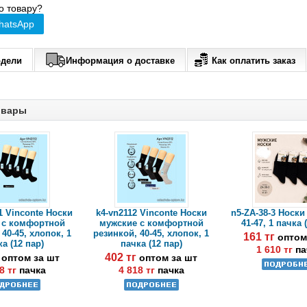
о товару?
hatsApp
одели
Информация о доставке
Как оплатить заказ
овары
1 Vinconte Носки
k4-vn2112 Vinconte Носки
n5-ZA-38-3 Носки
 с комфортной
мужские с комфортной
41-47, 1 пачка 
40-45, хлопок, 1
резинкой, 40-45, хлопок, 1
161 тг
оптом
а (12 пар)
пачка (12 пар)
1 610 тг
па
г
402 тг
оптом за шт
оптом за шт
8 тг
пачка
4 818 тг
пачка