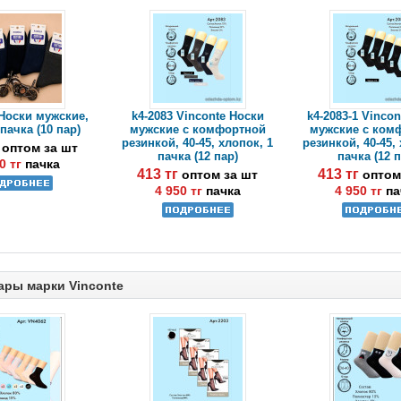
 Носки мужские,
k4-2083 Vinconte Носки
k4-2083-1 Vinco
 пачка (10 пар)
мужские с комфортной
мужские с ком
резинкой, 40-45, хлопок, 1
резинкой, 40-45,
г
оптом за шт
пачка (12 пар)
пачка (12 
0 тг
пачка
413 тг
413 тг
оптом за шт
оптом
4 950 тг
пачка
4 950 тг
па
ары марки Vinconte