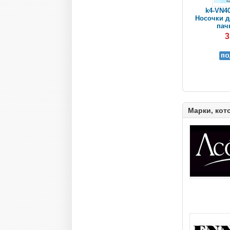
k4-VN40
Носочки де
пачк
3
Марки, кот