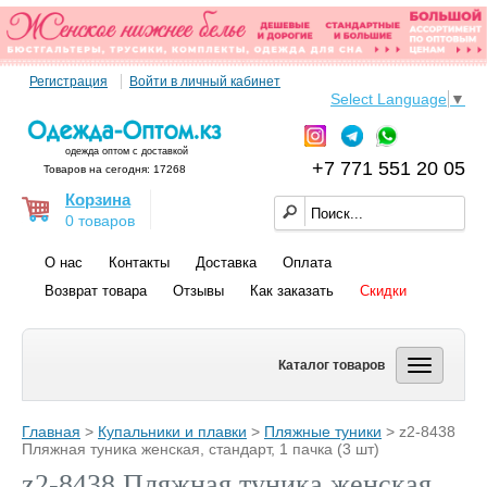
Регистрация
Войти в личный кабинет
Select Language
▼
одежда оптом с доставкой
+7 771 551 20 05
Товаров на сегодня: 17268
Корзина
0 товаров
О нас
Контакты
Доставка
Оплата
Возврат товара
Отзывы
Как заказать
Скидки
Каталог товаров
Главная
>
Купальники и плавки
>
Пляжные туники
> z2-8438
Пляжная туника женская, стандарт, 1 пачка (3 шт)
z2-8438 Пляжная туника женская,