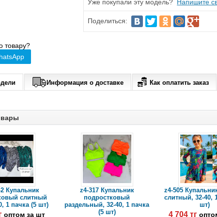
Уже покупали эту модель?
Напишите св
Поделиться:
о товару?
hatsApp
одели
Информация о доставке
Как оплатить заказ
овары
-2 Купальник
z4-317 Купальник
z4-505 Купальни
ковый слитный
подростковый
слитный, 32-40, 
0, 1 пачка (5 шт)
раздельный, 32-40, 1 пачка
шт)
(5 шт)
тг
4 704 тг
оптом за шт
опто