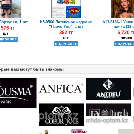
Портупея, 1 шт
b5-0566 Латексное изделие
b13-6186-1 Ушки
"I Love You", 1 шт
пачка (12 
 576 тг
392 тг
6 720 т
шт
шт
пачка
орые вам могут быть знакомы