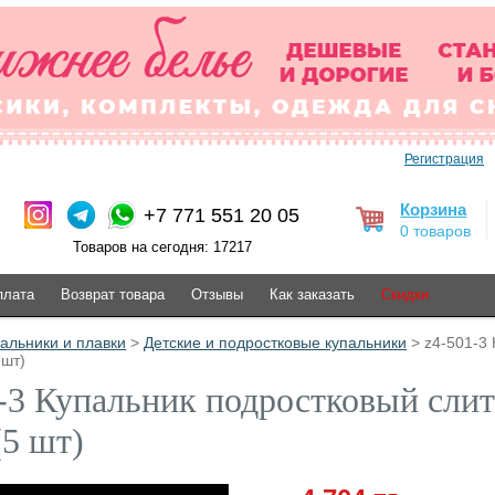
Регистрация
Корзина
+7 771 551 20 05
0 товаров
Товаров на сегодня: 17217
плата
Возврат товара
Отзывы
Как заказать
Скидки
альники и плавки
>
Детские и подростковые купальники
> z4-501-3 
 шт)
-3 Купальник подростковый слит
(5 шт)