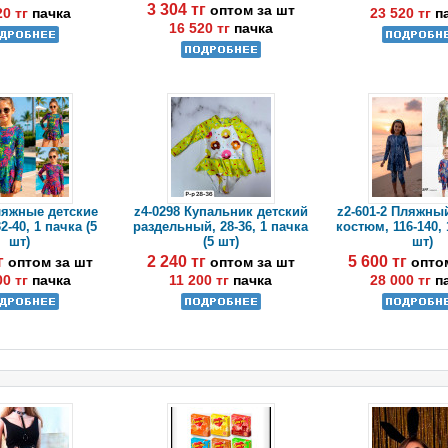
3 304 тг
оптом за шт
20 тг
пачка
23 520 тг
п
16 520 тг
пачка
ляжные детские
z4-0298 Купальник детский
z2-601-2 Пляжны
-40, 1 пачка (5
раздельный, 28-36, 1 пачка
костюм, 116-140, 
шт)
(5 шт)
шт)
тг
2 240 тг
5 600 тг
оптом за шт
оптом за шт
опто
00 тг
пачка
11 200 тг
пачка
28 000 тг
п