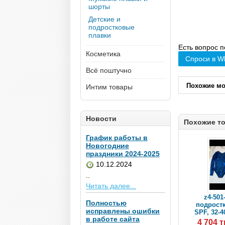
шорты
Детские и
подростковые
плавки
Есть вопрос п
Косметика
Спроси в W
Всё поштучно
Похожие м
Интим товары
Новости
Похожие т
График работы в
Новогодние
праздники 2024-2025
10.12.2024
..
Читать далее...
z4-501
Полностью
подрост
исправлены ошибки
SPF, 32-4
в работе сайта
4 704 