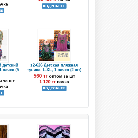
ачка
й детский
z2-626 Детская пляжная
1 пачка (5
туника, L-XL, 1 пачка (2 шт)
560 тг
оптом за шт
м за шт
1 120 тг
пачка
ачка