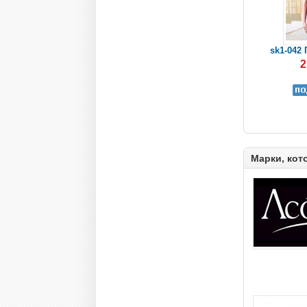
sk1-042 
2
Марки, кот