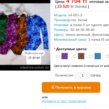
4 704 тг
Цена:
оптовая за
(
23 520 тг
/пачка
)
Модель:
z4-501-3
Производство:
Китай
Упаковка:
в пачке 5 шт одного цв
Размеры:
32-34-36-38-40
Цвета:
темно-зеленый, фиолетовы
Минимальный заказ:
1 пачка (5 ш
*
Доступные цвета:
Цвета могут немного отличаться от реа
пачка
Количество:
или
Добавить в лист пожеланий