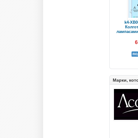
k4-XB0
Колгот
лампасами,
6
Марки, кот