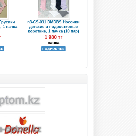
 Трусики
n3-CS-031 DMDBS Носочки
, 1 пачка
детские и подростковые
короткие, 1 пачка (10 пар)
г
1 980 тг
пачка