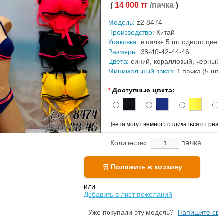
(
14 000 тг
/пачка
)
Модель:
z2-8474
Производство:
Китай
Упаковка:
в пачке 5 шт одного цв
Размеры:
38-40-42-44-46
Цвета:
синий, коралловый, черны
Минимальный заказ:
1 пачка (5 ш
*
Доступные цвета:
Цвета могут немного отличаться от реа
пачка
Количество:
или
Добавить в лист пожеланий
Уже покупали эту модель?
Напишите св