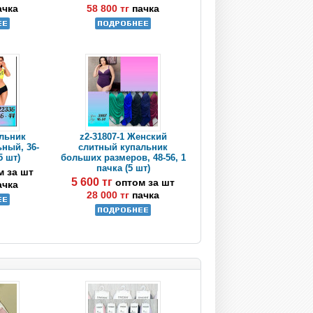
ачка
58 800 тг
пачка
альник
z2-31807-1 Женский
ный, 36-
слитный купальник
5 шт)
больших размеров, 48-56, 1
пачка (5 шт)
м за шт
5 600 тг
оптом за шт
ачка
28 000 тг
пачка