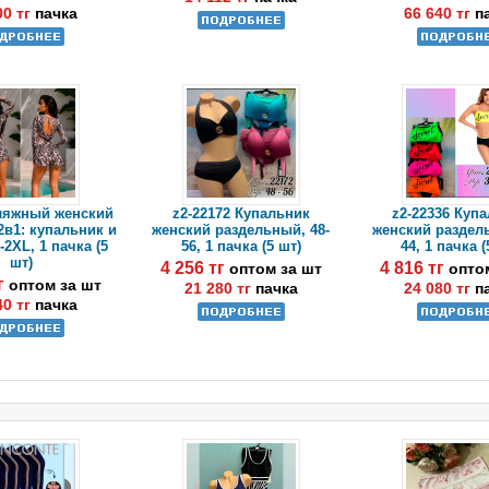
00 тг
пачка
66 640 тг
п
Пляжный женский
z2-22172 Купальник
z2-22336 Куп
2в1: купальник и
женский раздельный, 48-
женский раздель
2XL, 1 пачка (5
56, 1 пачка (5 шт)
44, 1 пачка (
шт)
4 256 тг
4 816 тг
оптом за шт
опто
тг
оптом за шт
21 280 тг
пачка
24 080 тг
п
40 тг
пачка