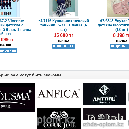
67-2 Vinconte
z4-7116 Купальник женский
d7-5848 Baykar
ки детские с
танкини, S-XL, 1 пачка (4
детские шортики
 5-6 лет, 1 пачка
шт)
(12 шт)
(6 шт)
15 680 тг
8 198 т
 699 тг
пачка
пачка
пачка
орые вам могут быть знакомы