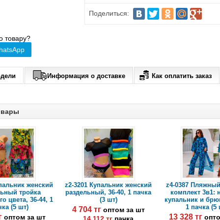
Поделиться:
о товару?
hatsApp
одели
Информация о доставке
Как оплатить заказ
овары
упальник женский
z2-3201 Купальник женский
z4-0387 Пляжны
льный тройка
раздельный, 36-40, 1 пачка
комплект 3в1: 
о цвета, 36-44, 1
(3 шт)
купальник и брюк
ка (5 шт)
1 пачка (5 
4 704 тг
оптом за шт
тг
13 328 тг
оптом за шт
опто
14 112 тг
пачка