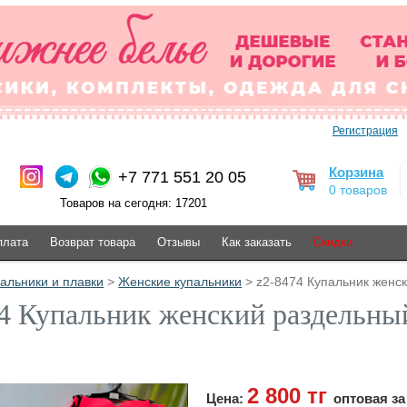
Регистрация
Корзина
+7 771 551 20 05
0 товаров
Товаров на сегодня: 17201
плата
Возврат товара
Отзывы
Как заказать
Скидки
альники и плавки
>
Женские купальники
> z2-8474 Купальник женски
4 Купальник женский раздельный,
2 800 тг
Цена:
оптовая за