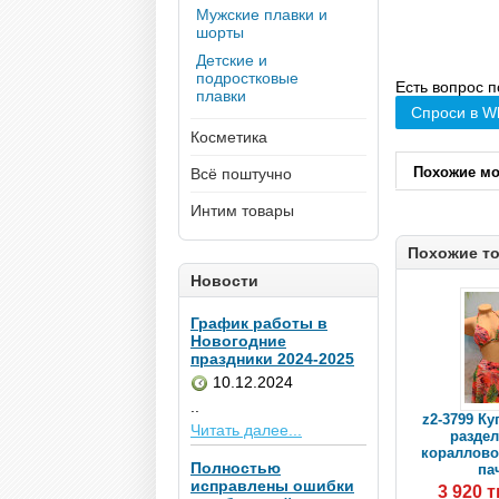
Мужские плавки и
шорты
Детские и
подростковые
Есть вопрос п
плавки
Спроси в W
Косметика
Похожие м
Всё поштучно
Интим товары
Похожие т
Новости
График работы в
Новогодние
праздники 2024-2025
10.12.2024
..
z2-3799 К
Читать далее...
разде
коралловог
Полностью
пач
исправлены ошибки
3 920 