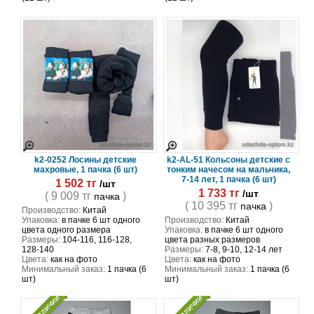
k2-0252 Лосины детские
k2-AL-51 Кольсоны детские с
махровые, 1 пачка (6 шт)
тонким начесом на мальчика,
7-14 лет, 1 пачка (6 шт)
1 502 тг
/шт
1 733 тг
/шт
( 9 009 тг
)
пачка
( 10 395 тг
)
пачка
Производство:
Китай
Упаковка:
в пачке 6 шт одного
Производство:
Китай
цвета одного размера
Упаковка:
в пачке 6 шт одного
Размеры:
104-116, 116-128,
цвета разных размеров
128-140
Размеры:
7-8, 9-10, 12-14 лет
Цвета:
как на фото
Цвета:
как на фото
Минимальный заказ:
1 пачка (6
Минимальный заказ:
1 пачка (6
шт)
шт)