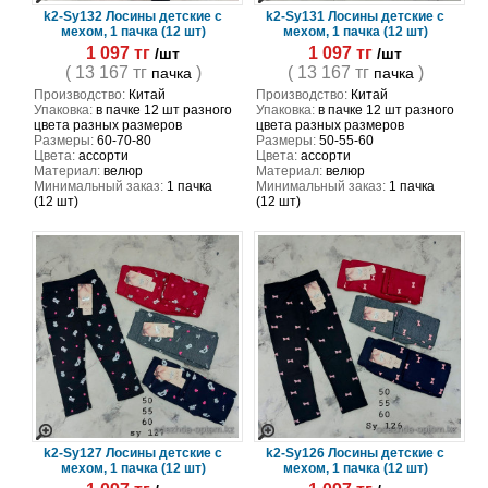
k2-Sy132 Лосины детские с
k2-Sy131 Лосины детские с
мехом, 1 пачка (12 шт)
мехом, 1 пачка (12 шт)
1 097 тг
1 097 тг
/шт
/шт
( 13 167 тг
)
( 13 167 тг
)
пачка
пачка
Производство:
Китай
Производство:
Китай
Упаковка:
в пачке 12 шт разного
Упаковка:
в пачке 12 шт разного
цвета разных размеров
цвета разных размеров
Размеры:
60-70-80
Размеры:
50-55-60
Цвета:
ассорти
Цвета:
ассорти
Материал:
велюр
Материал:
велюр
Минимальный заказ:
1 пачка
Минимальный заказ:
1 пачка
(12 шт)
(12 шт)
k2-Sy127 Лосины детские с
k2-Sy126 Лосины детские с
мехом, 1 пачка (12 шт)
мехом, 1 пачка (12 шт)