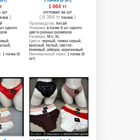
 шт)
1 пачка (6 шт)
г
1 064 тг
а шт
оптовая за шт
)
( 6 384 тг
)
ачка
пачка
й
Производство:
Китай
 шт одного
Упаковка:
в пачке 6 шт одного
еров
цвета разных размеров
Размеры:
M-L-XL
евый,
Цвета:
черный, темно-серый,
асный,
красный, белый, светло-
бежевый, айвори, коричневый
:
1 пачка (6
Минимальный заказ:
1 пачка (6
шт)