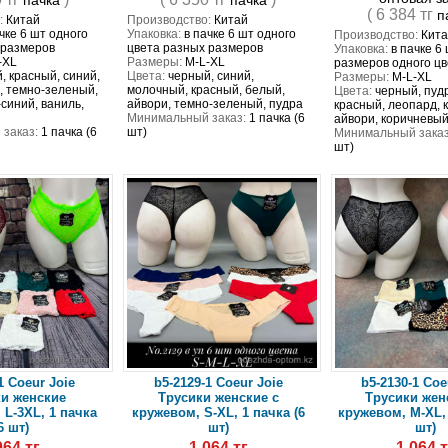
пачка
пачка
( 6 384 тг
п
:
Китай
Производство:
Китай
чке 6 шт одного
Упаковка:
в пачке 6 шт одного
Производство:
Кита
 размеров
цвета разных размеров
Упаковка:
в пачке 6
-XL
Размеры:
M-L-XL
размеров одного цв
, красный, синий,
Цвета:
черный, синий,
Размеры:
M-L-XL
, темно-зеленый,
молочный, красный, белый,
Цвета:
черный, пудр
синий, ваниль,
айвори, темно-зеленый, пудра
красный, леопард, 
Минимальный заказ:
1 пачка (6
айвори, коричневы
заказ:
1 пачка (6
шт)
Минимальный заказ
шт)
1 Coeur Joie
b5-2129-1 Coeur Joie
b5-2130-1 Coe
и женские
Трусики женские с
Трусики жен
 L-3XL, 1 пачка
кружевом, S-XL, 1 пачка (6
кружевом, M-XL, 
6 шт)
шт)
шт)
064 тг
1 064 тг
1 064 т