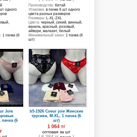
й
Производство:
Китай
 шт одного
Упаковка:
в пачке 6 шт одного
еров
цвета разных размеров
Размеры:
L-XL-2XL
евый,
Цвета:
черный, синий, винный,
ваниль, красный, розовый,
айвори, малахит, белый
:
1 пачка (6
Минимальный заказ:
1 пачка (6
шт)
ur Joie
b5-1926 Coeur joie Женские
юровые
трусики, M-XL, 1 пачка (6
 пачка (6
шт)
1 064 тг
г
оптовая за шт
а шт
( 6 384 тг
)