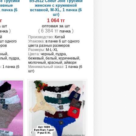
ie Трусики
b5-2612 Coeur Joie Трусики
жевные
женские с кружевной
 пачка (6
вставкой, M-XL, 1 пачка (6
шт)
г
1 064 тг
а шт
оптовая за шт
)
( 6 384 тг
)
ачка
пачка
й
Производство:
Китай
 шт одного
Упаковка:
в пачке 6 шт одного
еров
цвета разных размеров
Размеры:
M-L-XL
сный,
Цвета:
черный, пудра,
лый, пудра,
бежевый, белый, коричневый,
молочный, красный, айвори
:
1 пачка (6
Минимальный заказ:
1 пачка (6
шт)