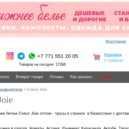
Регистрация
Корзина
+7 771 551 20 05
0 товаров
Товаров на сегодня: 17268
плата
Возврат товара
Отзывы
Как заказать
Скидки
оизводители
> Coeur Joie
Joie
е белье Coeur Joie оптом - трусы и стринги в Казахстане с доста
ожна в города: Алматы, Астана, Шымкент, Караганда, Актобе, Тара