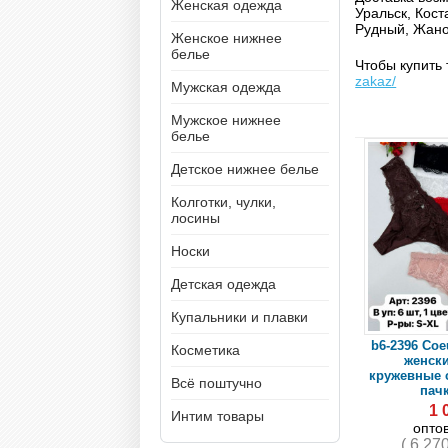
Женская одежда
Уральск, Кост
Рудный, Жано
Женское нижнее
белье
Чтобы купить 
zakaz/
Мужская одежда
Мужское нижнее
белье
Детское нижнее белье
Колготки, чулки,
лосины
Носки
Детская одежда
Купальники и плавки
b6-2396 Coe
Косметика
женски
кружевные с
Всё поштучно
пачк
1 
Интим товары
опто
( 6 27