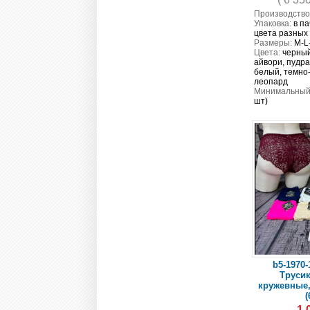
Производство
Упаковка:
в па
цвета разных
Размеры:
M-L
Цвета:
черный
айвори, пудра
белый, темно-
леопард
Минимальный 
шт)
b5-1970-
Трусик
кружевные,
(
1 