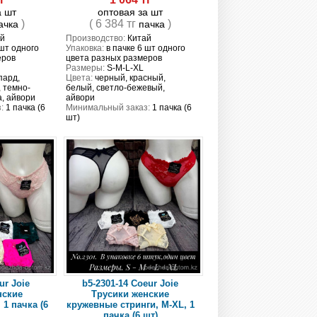
а шт
оптовая за шт
)
( 6 384 тг
)
ачка
пачка
й
Производство:
Китай
 шт одного
Упаковка:
в пачке 6 шт одного
еров
цвета разных размеров
Размеры:
S-M-L-XL
пард,
Цвета:
черный, красный,
 темно-
белый, светло-бежевый,
а, айвори
айвори
:
1 пачка (6
Минимальный заказ:
1 пачка (6
шт)
ur Joie
b5-2301-14 Coeur Joie
нские
Трусики женские
 1 пачка (6
кружевные стринги, M-XL, 1
пачка (6 шт)