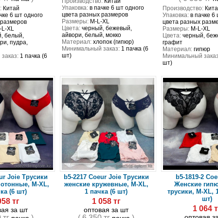
Производство:
Китай
Упаковка:
в пачке 6 шт одного
:
Китай
Производство:
Кита
цвета разных размеров
чке 6 шт одного
Упаковка:
в пачке 6
Размеры:
M-L-XL
 размеров
цвета разных разм
Цвета:
черный, бежевый,
-L-XL
Размеры:
M-L-XL
айвори, белый, мокко
, белый,
Цвета:
черный, беж
Материал:
хлопок (гипюр)
ри, пудра,
графит
Минимальный заказ:
1 пачка (6
Материал:
гипюр
шт)
заказ:
1 пачка (6
Минимальный заказ
шт)
ur Joie Трусики
b5-2217 Coeur Joie Трусики
b5-1819-2 Coe
отонные, M-XL,
женские кружевные, М-XL,
Женские гип
ка (6 шт)
1 пачка (6 шт)
трусики, M-XL, 1
шт)
058 тг
1 058 тг
1 064 т
вая за шт
оптовая за шт
оптовая з
0 тг
)
( 6 350 тг
)