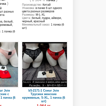
пачка
)
ачка
Производство:
Китай
Упаковка:
в пачке 6 шт одного
й
цвета разных размеров
 шт разных
Размеры:
M-L-XL
ета
Цвета:
белый, пудра, айвори,
черный, красный
а, белый,
Минимальный заказ:
1 пачка (6
кремовый,
шт)
й
:
1 пачка (6
ur Joie
b5-2171-1 Coeur Joie
ские с
Трусики женские
1 пачка (6
кружевные, S-XL, 1 пачка (6
шт)
г
1 064 тг