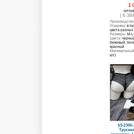
1 
опто
( 6 38
Производство
Упаковка:
в па
цвета разных
Размеры:
M-L
Цвета:
черный
бежевый, бел
красный
Минимальный 
шт)
b5-2306-
Трусик