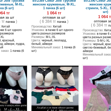
ur Joie Трусики
b5-2389 Coeur Joie Трусики
b5-2390 Coeur Jo
ужевные, M-XL,
женские кружевные, M-XL,
женские кру
ка (6 шт)
1 пачка (6 шт)
стринги, S-XL, 1
шт)
064 тг
1 064 тг
1 064 т
вая за шт
оптовая за шт
оптовая з
4 тг
)
( 6 384 тг
)
пачка
пачка
( 6 384 тг
п
:
Китай
Производство:
Китай
чке 6 шт одного
Упаковка:
в пачке 6 шт одного
Производство:
Кита
 размеров
цвета разных размеров
Упаковка:
в пачке 6
-XL
Размеры:
M-L-XL
цвета разных разм
, красный,
Цвета:
черный, леопард,
Размеры:
S-M-L-XL
д, айвори, пудра,
белый, айвори
Цвета:
черный, кра
ый
Минимальный заказ:
1 пачка (6
светло-бежевый, бе
заказ:
1 пачка (6
шт)
айвори
Минимальный заказ
шт)