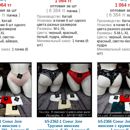
1 064 тг
064 тг
1 064 т
оптовая за шт
вая за шт
оптовая з
( 6 384 тг
)
пачка
4 тг
)
( 6 384 тг
пачка
п
Производство:
Китай
Упаковка:
в пачке 6 шт одного
:
Китай
Производство:
Кита
цвета разных размеров
чке 6 шт одного
Упаковка:
в пачке 6
Размеры:
M-L-XL
 размеров
цвета разного разм
Цвета:
черный, красный,
-XL
Размеры:
S-M-L-XL
белый, пудра, айвори
, светло-
Цвета:
черный, белы
Минимальный заказ:
1 пачка (6
ый, айвори,
красный, светло-бе
шт)
пудра
заказ:
1 пачка (6
Минимальный заказ
шт)
1 Coeur Joie
b5-2362-1 Coeur Joie
b5-2366 Coeur Jo
и женские с
Трусики женские
женские с круже