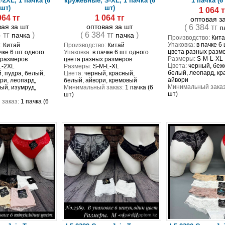
-2XL, 1 пачка (6
кружевные, S-XL, 1 пачка (6
1 пачка (6
шт)
шт)
1 064 т
064 тг
1 064 тг
оптовая з
вая за шт
оптовая за шт
( 6 384 тг
п
4 тг
)
( 6 384 тг
)
пачка
пачка
Производство:
Кита
Упаковка:
в пачке 6
:
Китай
Производство:
Китай
цвета разных разм
чке 6 шт одного
Упаковка:
в пачке 6 шт одного
Размеры:
S-M-L-XL
 размеров
цвета разных размеров
Цвета:
черный, беж
L-2XL
Размеры:
S-M-L-XL
белый, леопард, кр
, пудра, белый,
Цвета:
черный, красный,
айвори
ри, леопард,
белый, айвори, кремовый
Минимальный заказ
ый, изумруд,
Минимальный заказ:
1 пачка (6
шт)
шт)
заказ:
1 пачка (6