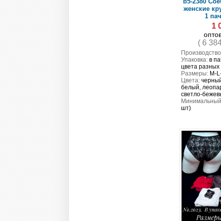
b5-2380 Coe
женские кр
1 пач
1 
опто
( 6 38
Производство
Упаковка:
в па
цвета разных
Размеры:
M-L
Цвета:
черный
белый, леопар
светло-бежев
Минимальный 
шт)