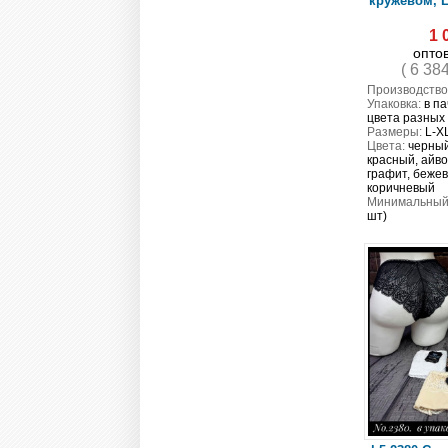
кружевом, L
1 
опто
( 6 38
Производство
Упаковка:
в па
цвета разных
Размеры:
L-X
Цвета:
черный
красный, айво
графит, бежев
коричневый
Минимальный 
шт)