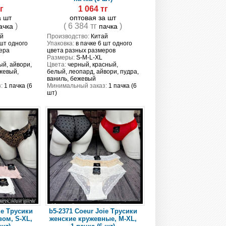
г
1 064 тг
а шт
оптовая за шт
)
( 6 384 тг
)
ачка
пачка
й
Производство:
Китай
 шт одного
Упаковка:
в пачке 6 шт одного
ера
цвета разных размеров
Размеры:
S-M-L-XL
й, айвори,
Цвета:
черный, красный,
жевый,
белый, леопард, айвори, пудра,
ваниль, бежевый
:
1 пачка (6
Минимальный заказ:
1 пачка (6
шт)
ie Трусики
b5-2371 Coeur Joie Трусики
вом, S-XL,
женские кружевные, M-XL,