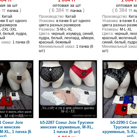
вая за шт
оптовая за шт
оптовая з
4 тг
)
( 6 384 тг
)
( 6 384 тг
пачка
пачка
п
:
Китай
Производство:
Китай
Производство:
Кита
чке 6 шт одного
Упаковка:
в пачке 6 шт одного
Упаковка:
в пачке 6
 размеров
цвета разных размеров
цвета разных разм
L-2XL-3XL
Размеры:
S-M-L-XL
Размеры:
M-L-XL
, белый, пудра,
Цвета:
черный, изумруд, синий,
Цвета:
черный, лео
вый
пудра, белый, леопард, айвори,
красный, молочный,
заказ:
1 пачка (6
красный, бежевый
синий, белый, пудр
Минимальный заказ:
1 пачка (6
Минимальный заказ
шт)
шт)
1 Coeur Joie
b5-2287 Coeur Joie Трусики
b5-2290-1 Coe
и женские
женские кружевные, M-XL,
Трусики же
M-XL, 1 пачка (6
1 пачка (6 шт)
кружевные, S-XL,
шт)
шт)