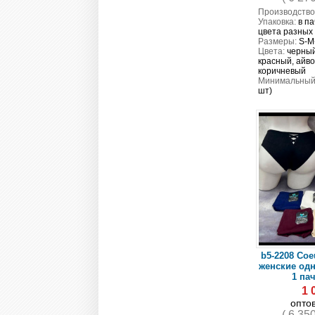
Производство
Упаковка:
в па
цвета разных
Размеры:
S-M
Цвета:
черный
красный, айво
коричневый
Минимальный 
шт)
b5-2208 Coe
женские одн
1 пач
1 
опто
( 6 35