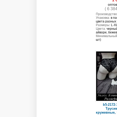
опто
( 6 38
Производство
Упаковка:
в па
цвета разных
Размеры:
L-X
Цвета:
черный
айвори, беже
Минимальный 
шт)
b5-2172-
Трусик
кружевные, 