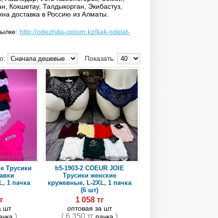
ан, Кокшетау, Талдыкорган, Экибастуз,
на доставка в Россию из Алматы.
сылке:
http://odezhda-optom.kz/kak-sdelat-
по:
Показать:
ie Трусики
b5-1903-2 COEUR JOIE
авки
Трусики женские
, 1 пачка
кружевные, L-2ХL, 1 пачка
(6 шт)
г
1 058 тг
а шт
оптовая за шт
)
( 6 350 тг
)
ачка
пачка