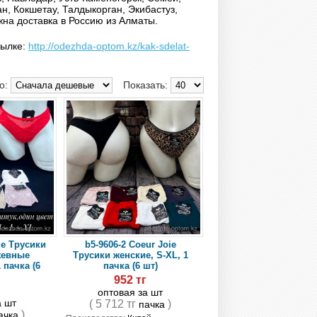
ан, Кокшетау, Талдыкорган, Экибастуз,
на доставка в Россию из Алматы.
сылке:
http://odezhda-optom.kz/kak-sdelat-
по:
Показать:
ie Трусики
b5-9606-2 Coeur Joie
жевные
Трусики женские, S-XL, 1
 пачка (6
пачка (6 шт)
952 тг
г
оптовая за шт
а шт
( 5 712 тг
)
пачка
)
ачка