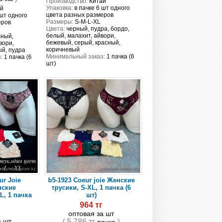
Производство:
Китай
Упаковка:
в пачке 6 шт одного
й
цвета разных размеров
 шт одного
Размеры:
S-M-L-XL
еров
Цвета:
черный, пудра, бордо,
белый, малахит, айвори,
сный,
бежевый, серый, красный,
вори,
коричневый
й, пудра
Минимальный заказ:
1 пачка (6
:
1 пачка (6
шт)
ur Joie
b5-1923 Coeur joie Женские
нские
трусики, S-XL, 1 пачка (6
L, 1 пачка
шт)
964 тг
г
оптовая за шт
а шт
( 5 786 тг
)