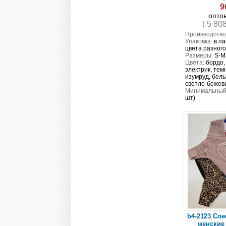
9
опто
( 5 80
Производство
Упаковка:
в па
цвета разног
Размеры:
S-M
Цвета:
бордо,
электрик, тем
изумруд, белы
светло-бежев
Минимальный 
шт)
b4-2123 Coe
женские