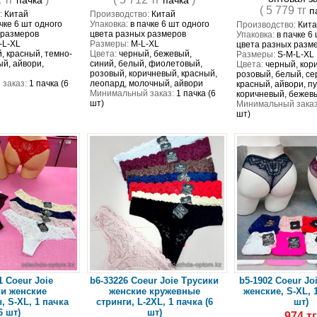
пачка
пачка
( 5 779 тг
п
:
Китай
Производство:
Китай
чке 6 шт одного
Упаковка:
в пачке 6 шт одного
Производство:
Кита
 размеров
цвета разных размеров
Упаковка:
в пачке 6
-L-XL
Размеры:
M-L-XL
цвета разных разм
, красный, темно-
Цвета:
черный, бежевый,
Размеры:
S-M-L-XL
ый, айвори,
синий, белый, фиолетовый,
Цвета:
черный, кор
розовый, коричневый, красный,
розовый, белый, се
заказ:
1 пачка (6
леопард, молочный, айвори
красный, айвори, пу
Минимальный заказ:
1 пачка (6
коричневый, бежев
шт)
Минимальный заказ
шт)
1 Coeur Joie
b6-33226 Coeur Joie Трусики
b5-1902 Coeur Jo
и женские
женские кружевные
женские, S-XL, 1
, S-XL, 1 пачка
стринги, L-2XL, 1 пачка (6
шт)
6 шт)
шт)
974 т