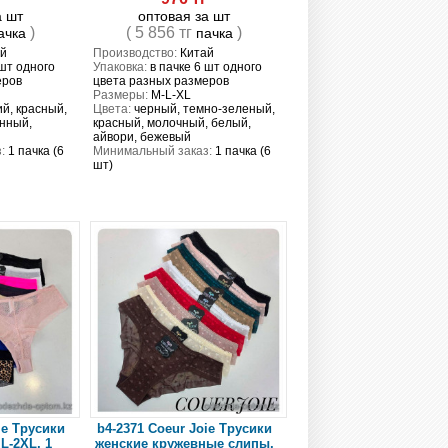
а шт
оптовая за шт
)
( 5 856 тг
)
ачка
пачка
й
Производство:
Китай
 шт одного
Упаковка:
в пачке 6 шт одного
еров
цвета разных размеров
Размеры:
M-L-XL
й, красный,
Цвета:
черный, темно-зеленый,
нный,
красный, молочный, белый,
айвори, бежевый
:
1 пачка (6
Минимальный заказ:
1 пачка (6
шт)
ie Трусики
b4-2371 Coeur Joie Трусики
 L-2XL, 1
женские кружевные слипы,