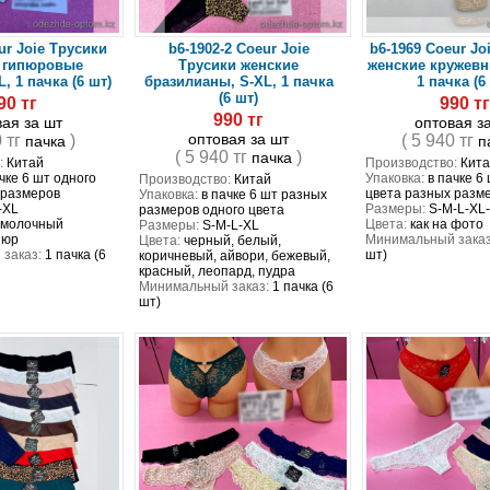
ur Joie Трусики
b6-1902-2 Coeur Joie
b6-1969 Coeur Jo
 гипюровые
Трусики женские
женские кружевн
, 1 пачка (6 шт)
бразилианы, S-XL, 1 пачка
1 пачка (6
(6 шт)
90 тг
990 т
990 тг
вая за шт
оптовая з
оптовая за шт
0 тг
)
( 5 940 тг
пачка
п
( 5 940 тг
)
пачка
:
Китай
Производство:
Кита
чке 6 шт одного
Упаковка:
в пачке 6
Производство:
Китай
 размеров
цвета разных разм
Упаковка:
в пачке 6 шт разных
-XL
Размеры:
S-M-L-XL
размеров одного цвета
 молочный
Цвета:
как на фото
Размеры:
S-M-L-XL
пюр
Минимальный заказ
Цвета:
черный, белый,
заказ:
1 пачка (6
шт)
коричневый, айвори, бежевый,
красный, леопард, пудра
Минимальный заказ:
1 пачка (6
шт)