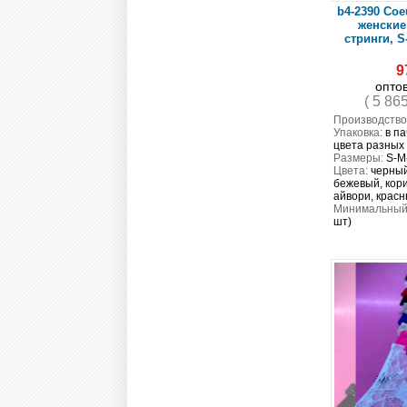
b4-2390 Coe
женские
стринги, S
9
опто
( 5 86
Производство
Упаковка:
в па
цвета разных
Размеры:
S-M
Цвета:
черный
бежевый, кор
айвори, красн
Минимальный 
шт)