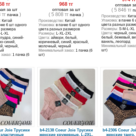
68 тг
968 тг
оптовая з
вая за шт
оптовая за шт
( 5 846 тг
п
8 тг
)
( 5 808 тг
)
пачка
пачка
Производство:
Кита
Упаковка:
в пачке 6
:
Китай
Производство:
Китай
цвета разных разм
чке 6 шт одного
Упаковка:
в пачке 6 шт одного
Размеры:
S-M-L-XL
о размера
цвета разных размеров
Цвета:
черный, сини
-L-XL
Размеры:
L-XL-2XL
белый, бежевый, ви
 пудра, синий-
Цвета:
айвори, белый,
ваниль, леопард
но-синий,
коричневый, синий, красный,
Минимальный заказ
й, черный,
молочный, черный
шт)
ый
Минимальный заказ:
1 пачка (6
заказ:
1 пачка (6
шт)
ur Joie Трусики
b4-2138 Coeur Joie Трусики
b4-2306 Coeur Jo
 эластичные
женские кружевные, L-2XL,
женские танго,