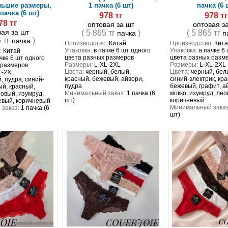
льшие размеры,
1 пачка (6 шт)
пачка (6 
 пачка (6 шт)
978 тг
978 т
78 тг
оптовая за шт
оптовая з
вая за шт
( 5 865 тг
)
( 5 865 тг
пачка
п
5 тг
)
пачка
Производство:
Китай
Производство:
Кита
Упаковка:
в пачке 6 шт одного
Упаковка:
в пачке 6
:
Китай
цвета разных размеров
цвета разных разм
чке 6 шт одного
Размеры:
L-XL-2XL
Размеры:
L-XL-2XL
 размеров
Цвета:
черный, белый,
Цвета:
черный, белы
L-2XL
красный, бежевый, айвори,
синий-электрик, кр
, пудра, синий-
пудра
бежевый, графит, а
ый, красный,
Минимальный заказ:
1 пачка (6
мокко, изумруд, лео
овый, изумруд,
шт)
коричневый
евый, коричневый
Минимальный заказ
заказ:
1 пачка (6
шт)