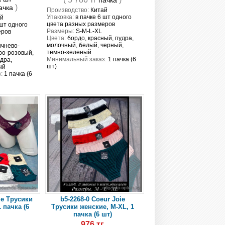
пачка
)
ачка
Производство:
Китай
Упаковка:
в пачке 6 шт одного
й
цвета разных размеров
 шт одного
Размеры:
S-M-L-XL
еров
Цвета:
бордо, красный, пудра,
молочный, белый, черный,
ичнево-
темно-зеленый
ро-розовый,
Минимальный заказ:
1 пачка (6
дра,
шт)
ый
:
1 пачка (6
ie Трусики
b5-2268-0 Coeur Joie
 пачка (6
Трусики женские, M-XL, 1
пачка (6 шт)
г
976 тг