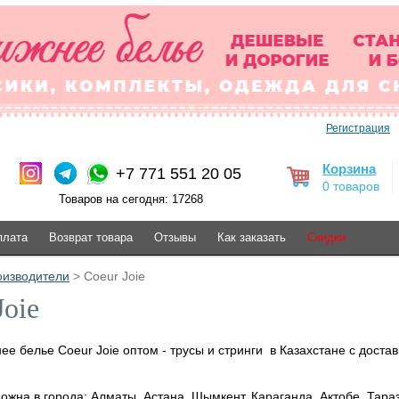
Регистрация
Корзина
+7 771 551 20 05
0 товаров
Товаров на сегодня: 17268
плата
Возврат товара
Отзывы
Как заказать
Скидки
оизводители
> Coeur Joie
Joie
е белье Coeur Joie оптом - трусы и стринги в Казахстане с доста
ожна в города: Алматы, Астана, Шымкент, Караганда, Актобе, Тара