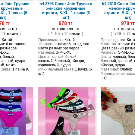
ur Joie Трусики
b4-2396 Coeur Joie Трусики
b4-2618 Coeur Jo
 кружевные
женские кружевные
женские кру
-XL, 1 пачка (6
стринги, S-XL, 1 пачка (6
стринги, S-XL, 1
шт)
шт)
шт)
78 тг
978 тг
978 т
вая за шт
оптовая за шт
оптовая з
5 тг
)
( 5 865 тг
)
( 5 865 тг
пачка
пачка
п
:
Китай
Производство:
Китай
Производство:
Кита
чке 6 шт одного
Упаковка:
в пачке 6 шт одного
Упаковка:
в пачке 6
 размеров
цвета разных размеров
цвета разных разм
-L-XL
Размеры:
S-M-L-XL
Размеры:
S-M-L-XL
, белый,
Цвета:
черный, белый,
Цвета:
черный, бел
ичневый, пудра,
красный, бежевый, айвори,
бежевый, красный, 
ый, мокко
коричневый, пудра
айвори, пудра
заказ:
1 пачка (6
Минимальный заказ:
1 пачка (6
Материал:
хлопок
шт)
Минимальный заказ
шт)