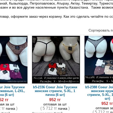
анай, Кызылорда, Петропавловск, Атырау, Актау, Темиртау, Туркест
азен и во все другие населенные пункты Казахстана. Также возмож
товар, оформите заказ через корзину. Как это сделать читайте по с
Сортировать 
ur Joie Трусики
b5-2336 Coeur Joie Трусики
b5-2388 Coeur Jo
ужевные, L-2XL,
женские стринги, S-XL, 1
женские кру
ка (6 шт)
пачка (6 шт)
стринги, S-XL, 1
шт)
52 тг
952 тг
952 т
вая за шт
оптовая за шт
оптовая з
2 тг
)
( 5 712 тг
)
пачка
пачка
( 5 712 тг
п