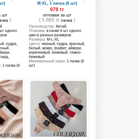
шт)
M-XL, 1 пачка (6 шт)
г
978 тг
а шт
оптовая за шт
)
( 5 865 тг
)
ачка
пачка
й
Производство:
Китай
 шт одного
Упаковка:
в пачке 6 шт одного
еров
цвета разных размеров
Размеры:
M-L-XL
й, пудра,
Цвета:
черный, пудра, красный,
асный,
белый, мокко, графит, айвори,
йвори,
коричневый, бежевый, темно-
пард,
бежевый
Минимальный заказ:
1 пачка (6
:
1 пачка (6
шт)