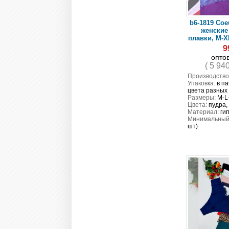
b6-1819 Coe
женские
плавки, M-XL
9
опто
( 5 94
Производство
Упаковка:
в па
цвета разных
Размеры:
M-L
Цвета:
пудра,
Материал:
ги
Минимальный 
шт)