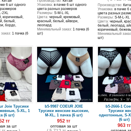
:
Китай
Производство:
Китай
чке 6 шт одного
Упаковка:
в пачке 6 шт одного
Производство:
Кита
 размеров
цвета разных размеров
Упаковка:
в пачке 6
L-2XL
Размеры:
S-M-L-XL
цвета разных разм
, коричневый,
Цвета:
черный, кремовый,
Размеры:
S-M-L-XL
й, белый,
красный, белый, айвори,
Цвета:
черный, кра
ри, бордо,
леопард
белый, леопард, ай
Минимальный заказ:
1 пачка (6
коричневый, бежевы
заказ:
1 пачка (6
шт)
Минимальный заказ
шт)
ur Joie Трусики
b5-9987 COEUR JOIE
b5-2666-1 Coe
жевные, S-XL, 1
Трусики женские высокие,
Трусики же
а (6 шт)
M-XL, 1 пачка (6 шт)
однотонные, S-X
(6 шт)
52 тг
952 тг
963 т
вая за шт
оптовая за шт
оптовая з
2 тг
)
( 5 712 тг
)