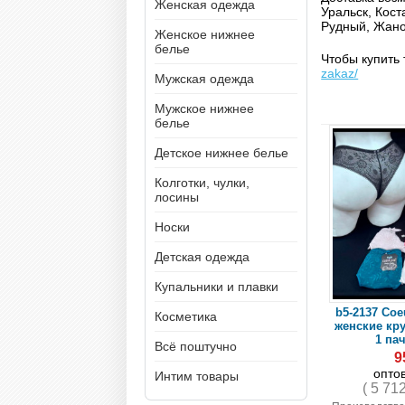
Женская одежда
Уральск, Кост
Рудный, Жано
Женское нижнее
белье
Чтобы купить 
zakaz/
Мужская одежда
Мужское нижнее
белье
Детское нижнее белье
Колготки, чулки,
лосины
Носки
Детская одежда
Купальники и плавки
b5-2137 Coe
Косметика
женские кр
1 пач
Всё поштучно
9
опто
Интим товары
( 5 71