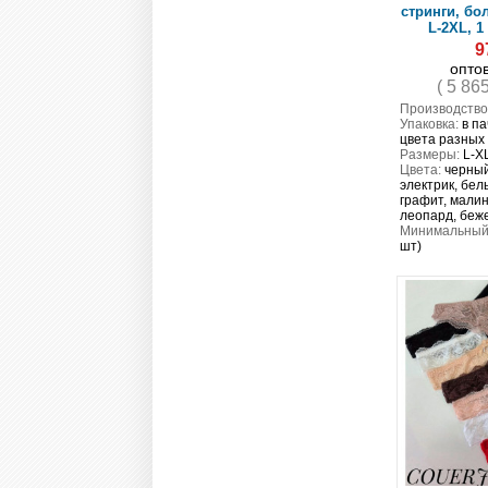
стринги, бо
L-2XL, 1
9
опто
( 5 86
Производство
Упаковка:
в па
цвета разных
Размеры:
L-X
Цвета:
черный
электрик, бел
графит, малин
леопард, беж
Минимальный 
шт)