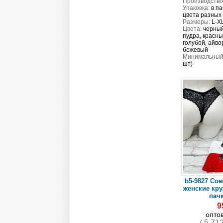
Производство
Упаковка:
в па
цвета разных
Размеры:
L-X
Цвета:
черный
пудра, красны
голубой, айво
бежевый
Минимальный 
шт)
b5-9827 Coe
женские кру
пачк
9
опто
( 5 71