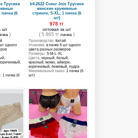
ie Трусики
b4-2622 Coeur Joie Трусики
жевные
женские кружевные
 пачка (6
стринги, S-XL, 1 пачка (6
шт)
г
978 тг
а шт
оптовая за шт
)
( 5 865 тг
)
ачка
пачка
й
Производство:
Китай
 шт одного
Упаковка:
в пачке 6 шт одного
еров
цвета разных размеров
Размеры:
S-M-L-XL
ый,
Цвета:
черный, белый,
коричневый,
красный, мокко, айвори,
коричневый, бежевый, пудра
Минимальный заказ:
1 пачка (6
:
1 пачка (6
шт)