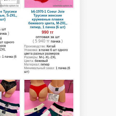
ie Трусики
b6-1970-1 Coeur Joie
ые, S-2XL,
Трусики женские
 шт)
кружевные плавки
бежевого цвета, M-2XL,
г
гипюр, 1 пачка (6 шт)
а шт
990 тг
)
ачка
оптовая за шт
й
( 5 940 тг
)
пачка
 шт одного
еров
Производство:
Китай
-2XL
Упаковка:
в пачке 6 шт одного
цвета разных размеров
:
1 пачка (6
Размеры:
M-L-XL-2XL
Цвета:
бежевый
Материал:
гипюр
Минимальный заказ:
1 пачка (6
шт)