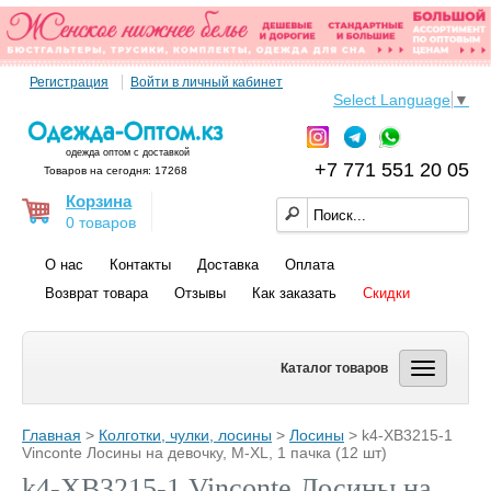
Регистрация
Войти в личный кабинет
Select Language
▼
одежда оптом с доставкой
+7 771 551 20 05
Товаров на сегодня: 17268
Корзина
0 товаров
О нас
Контакты
Доставка
Оплата
Возврат товара
Отзывы
Как заказать
Скидки
Каталог товаров
Главная
>
Колготки, чулки, лосины
>
Лосины
> k4-XB3215-1
Vinconte Лосины на девочку, M-XL, 1 пачка (12 шт)
k4-XB3215-1 Vinconte Лосины на