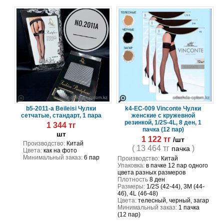
b5-2011-a Beileisi Чулки
k4-EC-009 Vinconte Чулки
сетчатые, стандарт, 1 пара
женские с кружевной
резинкой, 1/2S-4L, 8 ден, 1
1 344 тг
пачка (12 пар)
шт
1 122 тг
/шт
Производство:
Китай
( 13 464 тг
)
пачка
Цвета:
как на фото
Минимальный заказ:
6 пар
Производство:
Китай
Упаковка:
в пачке 12 пар одного
цвета разных размеров
Плотность
8 ден
Размеры:
1/2S (42-44), 3M (44-
46), 4L (46-48)
Цвета:
телесный, черный, загар
Минимальный заказ:
1 пачка
(12 пар)