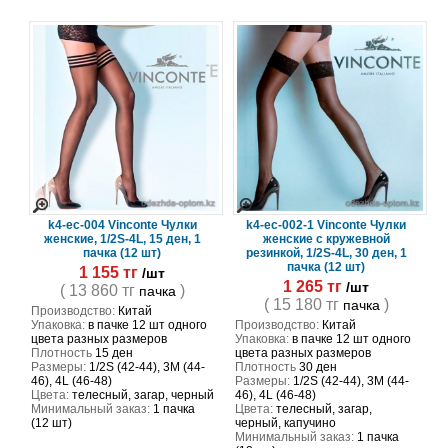
k4-ec-004 Vinconte Чулки
k4-ec-002-1 Vinconte Чулки
женские, 1/2S-4L, 15 ден, 1
женские с кружевной
пачка (12 шт)
резинкой, 1/2S-4L, 30 ден, 1
пачка (12 шт)
1 155 тг
/шт
1 265 тг
/шт
( 13 860 тг
)
пачка
( 15 180 тг
)
пачка
Производство:
Китай
Упаковка:
в пачке 12 шт одного
Производство:
Китай
цвета разных размеров
Упаковка:
в пачке 12 шт одного
Плотность
15 ден
цвета разных размеров
Размеры:
1/2S (42-44), 3M (44-
Плотность
30 ден
46), 4L (46-48)
Размеры:
1/2S (42-44), 3M (44-
Цвета:
телесный, загар, черный
46), 4L (46-48)
Минимальный заказ:
1 пачка
Цвета:
телесный, загар,
(12 шт)
черный, капучино
Минимальный заказ:
1 пачка