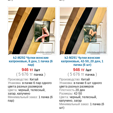
k2-M292 Чулки женские
k2-M291 Чулки женские
капроновые, 8 ден, 1 пачка (6
капроновые, 42-50, 20 ден, 1
пар)
пачка (6 шт)
946 тг
946 тг
/шт
/шт
( 5 676 тг
)
( 5 676 тг
)
пачка
пачка
Производство:
Китай
Производство:
Китай
Упаковка:
в пачке 6 пар одного
Упаковка:
в пачке 6 шт одного
цвета разных размеров
цвета разных размеров
Цвета:
черный, телесный,
Плотность
20 ден
загар, капучино
Размеры:
42-50
Минимальный заказ:
1 пачка (6
Цвета:
черный, телесный,
пар)
капучино, загар
Минимальный заказ:
1 пачка (6
шт)