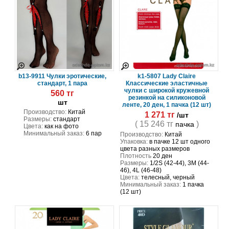
b13-9911 Чулки эротические,
k1-5807 Lady Claire
стандарт, 1 пара
Классические эластичные
чулки с широкой кружевной
560 тг
резинкой на силиконовой
шт
ленте, 20 ден, 1 пачка (12 шт)
Производство:
Китай
1 271 тг
/шт
Размеры:
стандарт
( 15 246 тг
)
пачка
Цвета:
как на фото
Минимальный заказ:
6 пар
Производство:
Китай
Упаковка:
в пачке 12 шт одного
цвета разных размеров
Плотность
20 ден
Размеры:
1/2S (42-44), 3M (44-
46), 4L (46-48)
Цвета:
телесный, черный
Минимальный заказ:
1 пачка
(12 шт)