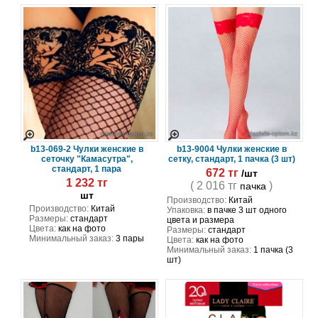
b13-069-2 Чулки женские в
b13-9004 Чулки женские в
сеточку "Камасутра",
сетку, стандарт, 1 пачка (3 шт)
стандарт, 1 пара
672 тг
/шт
1 232 тг
( 2 016 тг
)
пачка
шт
Производство:
Китай
Производство:
Китай
Упаковка:
в пачке 3 шт одного
Размеры:
стандарт
цвета и размера
Цвета:
как на фото
Размеры:
стандарт
Минимальный заказ:
3 пары
Цвета:
как на фото
Минимальный заказ:
1 пачка (3
шт)