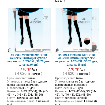
(12 шт)
k4-8064 Vinconte Колготки
k4-8063 Vinconte Колготки
женские имитация чулок c
женские имитация чулок c
люрексом, 1/2S-5XL, 30/70 ден,
люрексом, 1/2S-5XL, 30/70 ден,
1 пачка (6 шт)
1 пачка (6 шт)
770 тг
770 тг
/шт
/шт
( 4 620 тг
)
( 4 620 тг
)
пачка
пачка
Производство:
Китай
Производство:
Китай
Упаковка:
в пачке 6 шт одного
Упаковка:
в пачке 6 шт одного
цвета разных размеров
цвета разных размеров
Плотность
30/70 ден
Плотность
30/70 ден
Размеры:
1-2S (42-44), 3M (44-
Размеры:
1-2S (42-44), 3M (44-
46), 4L (46-48), 5XL (48-50)
46), 4L (46-48), 5XL (48-50)
Цвета:
телесно-черный
Цвета:
телесно-черный
Минимальный заказ:
1 пачка (6
Минимальный заказ:
1 пачка (6
шт)
шт)