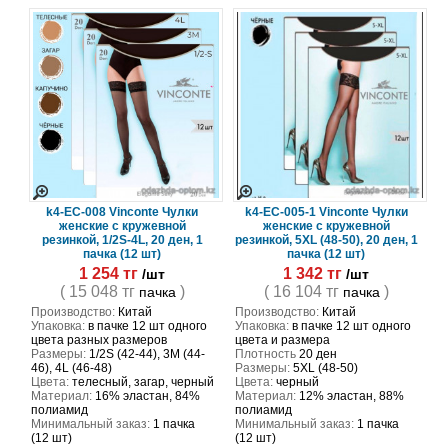
k4-EC-008 Vinconte Чулки
k4-EC-005-1 Vinconte Чулки
женские с кружевной
женские с кружевной
резинкой, 1/2S-4L, 20 ден, 1
резинкой, 5XL (48-50), 20 ден, 1
пачка (12 шт)
пачка (12 шт)
1 254 тг
1 342 тг
/шт
/шт
( 15 048 тг
)
( 16 104 тг
)
пачка
пачка
Производство:
Китай
Производство:
Китай
Упаковка:
в пачке 12 шт одного
Упаковка:
в пачке 12 шт одного
цвета разных размеров
цвета и размера
Размеры:
1/2S (42-44), 3M (44-
Плотность
20 ден
46), 4L (46-48)
Размеры:
5XL (48-50)
Цвета:
телесный, загар, черный
Цвета:
черный
Материал:
16% эластан, 84%
Материал:
12% эластан, 88%
полиамид
полиамид
Минимальный заказ:
1 пачка
Минимальный заказ:
1 пачка
(12 шт)
(12 шт)