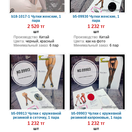
b18-1017-1 Чулки женские, 1
b5-09930 Чулки женские, 1
пара
пара
2 520 тг
1 232 тг
шт
шт
Производство:
Китай
Производство:
Китай
Цвета:
черный, красный
Цвета:
как на фото
Минимальный заказ:
6 пар
Минимальный заказ:
6 пар
b5-09913 Чулки с кружевной
b5-09903 Чулки с кружевной
резинкой в сеточку, 1 пара
резинкой капроновые, 1 пара
1 232 тг
1 232 тг
шт
шт