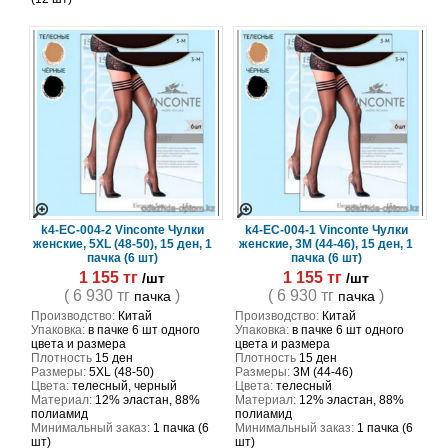
k4-EC-004-2 Vinconte Чулки
k4-EC-004-1 Vinconte Чулки
женские, 5XL (48-50), 15 ден, 1
женские, 3M (44-46), 15 ден, 1
пачка (6 шт)
пачка (6 шт)
1 155 тг
1 155 тг
/шт
/шт
( 6 930 тг
)
( 6 930 тг
)
пачка
пачка
Производство:
Китай
Производство:
Китай
Упаковка:
в пачке 6 шт одного
Упаковка:
в пачке 6 шт одного
цвета и размера
цвета и размера
Плотность
15 ден
Плотность
15 ден
Размеры:
5XL (48-50)
Размеры:
3M (44-46)
Цвета:
телесный, черный
Цвета:
телесный
Материал:
12% эластан, 88%
Материал:
12% эластан, 88%
полиамид
полиамид
Минимальный заказ:
1 пачка (6
Минимальный заказ:
1 пачка (6
шт)
шт)