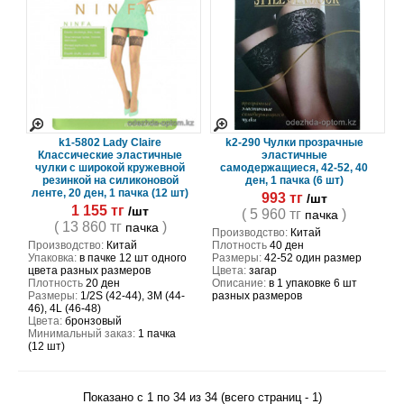
k1-5802 Lady Claire
k2-290 Чулки прозрачные
Классические эластичные
эластичные
чулки с широкой кружевной
самодержащиеся, 42-52, 40
резинкой на силиконовой
ден, 1 пачка (6 шт)
ленте, 20 ден, 1 пачка (12 шт)
993 тг
/шт
1 155 тг
/шт
( 5 960 тг
)
пачка
( 13 860 тг
)
пачка
Производство:
Китай
Производство:
Китай
Плотность
40 ден
Упаковка:
в пачке 12 шт одного
Размеры:
42-52 один размер
цвета разных размеров
Цвета:
загар
Плотность
20 ден
Описание:
в 1 упаковке 6 шт
Размеры:
1/2S (42-44), 3M (44-
разных размеров
46), 4L (46-48)
Цвета:
бронзовый
Минимальный заказ:
1 пачка
(12 шт)
Показано с 1 по 34 из 34 (всего страниц - 1)