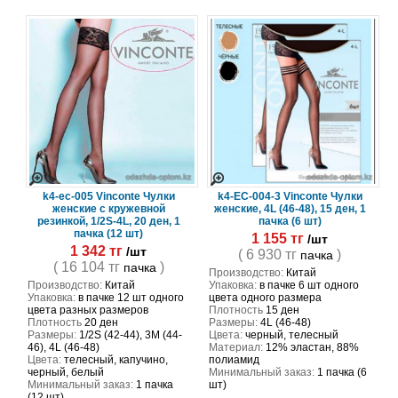
k4-ec-005 Vinconte Чулки
k4-EC-004-3 Vinconte Чулки
женские с кружевной
женские, 4L (46-48), 15 ден, 1
резинкой, 1/2S-4L, 20 ден, 1
пачка (6 шт)
пачка (12 шт)
1 155 тг
/шт
1 342 тг
/шт
( 6 930 тг
)
пачка
( 16 104 тг
)
пачка
Производство:
Китай
Производство:
Китай
Упаковка:
в пачке 6 шт одного
Упаковка:
в пачке 12 шт одного
цвета одного размера
цвета разных размеров
Плотность
15 ден
Плотность
20 ден
Размеры:
4L (46-48)
Размеры:
1/2S (42-44), 3M (44-
Цвета:
черный, телесный
46), 4L (46-48)
Материал:
12% эластан, 88%
Цвета:
телесный, капучино,
полиамид
черный, белый
Минимальный заказ:
1 пачка (6
Минимальный заказ:
1 пачка
шт)
(12 шт)