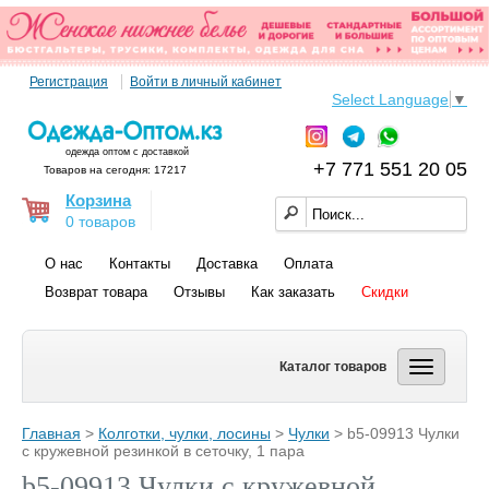
Регистрация
Войти в личный кабинет
Select Language
▼
одежда оптом с доставкой
+7 771 551 20 05
Товаров на сегодня: 17217
Корзина
0 товаров
О нас
Контакты
Доставка
Оплата
Возврат товара
Отзывы
Как заказать
Скидки
Каталог товаров
Главная
>
Колготки, чулки, лосины
>
Чулки
> b5-09913 Чулки
с кружевной резинкой в сеточку, 1 пара
b5-09913 Чулки с кружевной