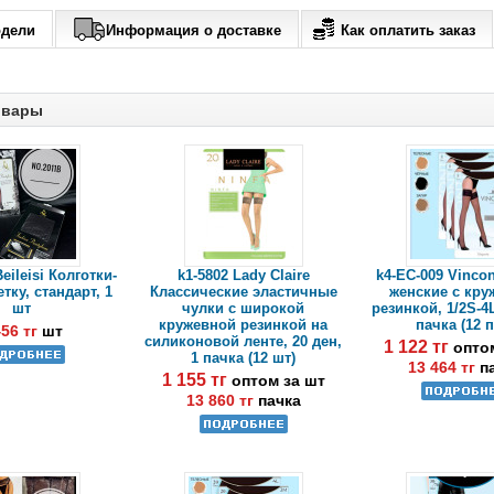
одели
Информация о доставке
Как оплатить заказ
овары
Beileisi Колготки-
k1-5802 Lady Claire
k4-EC-009 Vinco
тку, стандарт, 1
Классические эластичные
женские с кру
шт
чулки с широкой
резинкой, 1/2S-4L
кружевной резинкой на
пачка (12 
456 тг
шт
силиконовой ленте, 20 ден,
1 122 тг
опто
1 пачка (12 шт)
13 464 тг
п
1 155 тг
оптом за шт
13 860 тг
пачка