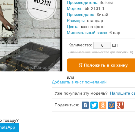
Производитель:
Beileisi
Модель:
b5-2131-1
Производство:
Китай
Размеры:
стандарт
Цвета:
как на фото
Минимальный заказ:
6 пар
шт
Количество:
(минимальное количество для покупки: 6)
или
Добавить в лист пожеланий
Уже покупали эту модель?
Напишите св
Поделиться:
о товару?
hatsApp