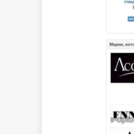
станд
Марки, кот