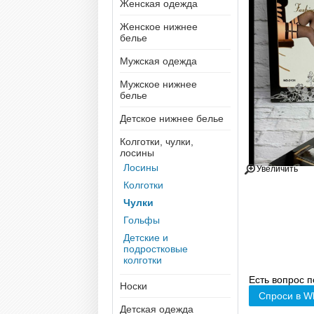
Женская одежда
Женское нижнее
белье
Мужская одежда
Мужское нижнее
белье
Детское нижнее белье
Колготки, чулки,
лосины
Лосины
Увеличить
Колготки
Чулки
Гольфы
Детские и
подростковые
колготки
Есть вопрос п
Носки
Спроси в W
Детская одежда