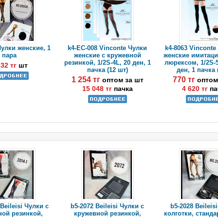
Чулки женские, 1
k4-EC-008 Vinconte Чулки
k4-8063 Vinconte
пара
женские с кружевной
женские имитаци
резинкой, 1/2S-4L, 20 ден, 1
люрексом, 1/2S-5
232 тг
шт
пачка (12 шт)
ден, 1 пачка 
1 254 тг
770 тг
оптом за шт
оптом
15 048 тг
пачка
4 620 тг
па
 Beileisi Чулки с
b5-2072 Beileisi Чулки с
b5-2028 Beileis
ной резинкой,
кружевной резинкой,
колготки, станда