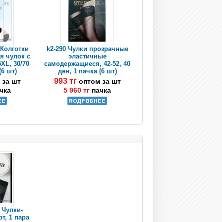
 Колготки
k2-290 Чулки прозрачные
я чулок c
эластичные
XL, 30/70
самодержащиеся, 42-52, 40
(6 шт)
ден, 1 пачка (6 шт)
993 тг
 за шт
оптом за шт
чка
5 960 тг
пачка
i Чулки-
рт, 1 пара