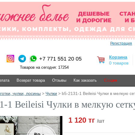
Регистрация
Корзина
+7 771 551 20 05
0 товаров
Товаров на сегодня: 17254
плата
Возврат товара
Отзывы
Как заказать
Скидки
готки, чулки, лосины
>
Чулки
> b5-2131-1 Beileisi Чулки в мелкую сет
1-1 Beileisi Чулки в мелкую сетку
1 120 тг
/шт