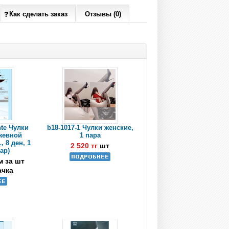
Как сделать заказ
Отзывы (0)
nte Чулки
b18-1017-1 Чулки женские,
жевной
1 пара
, 8 ден, 1
2 520 тг
шт
пар)
м за шт
ачка