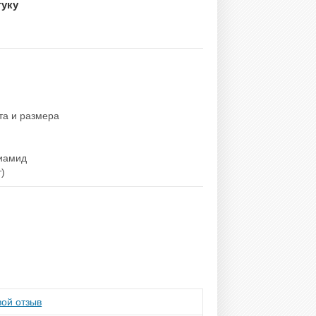
туку
та и размера
иамид
т)
ой отзыв