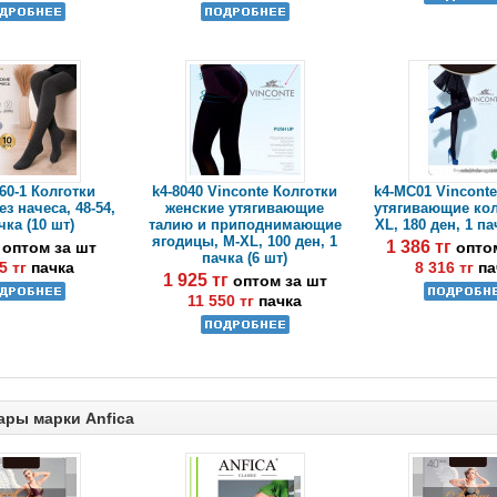
60-1 Колготки
k4-8040 Vinconte Колготки
k4-MC01 Vincont
з начеса, 48-54,
женские утягивающие
утягивающие кол
чка (10 шт)
талию и приподнимающие
XL, 180 ден, 1 па
ягодицы, M-XL, 100 ден, 1
г
1 386 тг
оптом за шт
опто
пачка (6 шт)
5 тг
пачка
8 316 тг
па
1 925 тг
оптом за шт
11 550 тг
пачка
ары марки Anfica