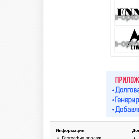
Информация
До
География продаж