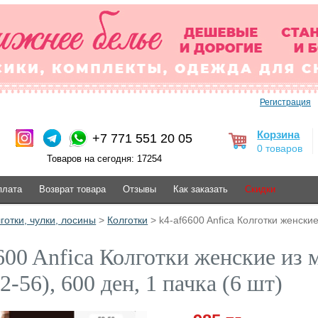
Регистрация
Корзина
+7 771 551 20 05
0 товаров
Товаров на сегодня: 17254
плата
Возврат товара
Отзывы
Как заказать
Скидки
готки, чулки, лосины
>
Колготки
> k4-af6600 Anfica Колготки женски
600 Anfica Колготки женские из
2-56), 600 ден, 1 пачка (6 шт)