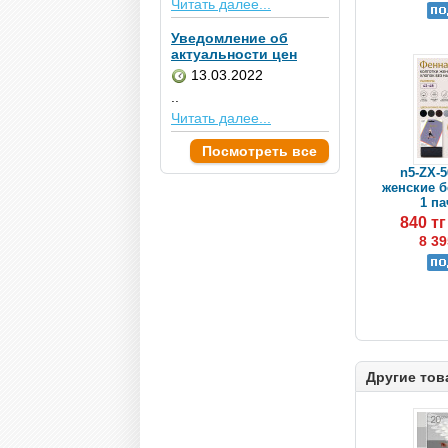
Читать далее...
Уведомление об
актуальности цен
13.03.2022
..
Читать далее...
Посмотреть все
n5-ZX-5
женские бе
1 па
840 т
8 39
Другие тов