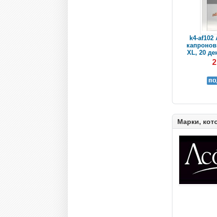
k4-af102
капронов
XL, 20 де
2
Марки, кот