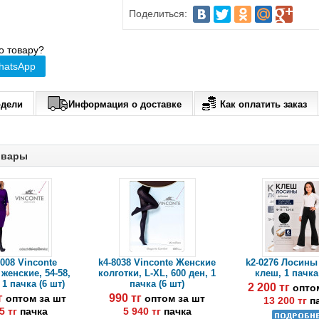
Поделиться:
о товару?
hatsApp
одели
Информация о доставке
Как оплатить заказ
овары
008 Vinconte
k4-8038 Vinconte Женские
k2-0276 Лосины
женские, 54-58,
колготки, L-XL, 600 ден, 1
клеш, 1 пачка
 1 пачка (6 шт)
пачка (6 шт)
2 200 тг
опто
тг
990 тг
оптом за шт
оптом за шт
13 200 тг
п
5 тг
пачка
5 940 тг
пачка