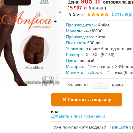
985 тг
Цена:
оптовая за ш
(
5 907 тг
/пачка
)
1 отзыв(а)
Рейтинг:
Производитель:
Anfica
Модель:
k4-af6600
Производство:
Китай
Плотность
600 ден
Упаковка:
в пачке 6 шт одного цве
Размеры:
XL-3XL (52-56)
Цвета:
черный
Материал:
12% эластан, 88% пол
Минимальный заказ:
1 пачка (6 ш
пачка
Количество:
или
Добавить в лист пожеланий
Уже покупали эту модель?
Напишите св