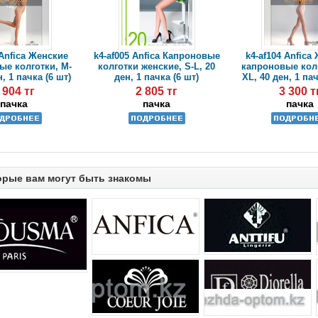
 Anfica Женские
k4-af005 Anfica Капроновые
k4-af104 Anfica
ые колготки, M-
колготки женские, S-L, 20
капроновые колг
н, 1 пачка (6 шт)
ден, 1 пачка (6 шт)
XL, 40 ден, 1 пач
 904 тг
2 805 тг
3 300 т
пачка
пачка
пачка
орые вам могут быть знакомы