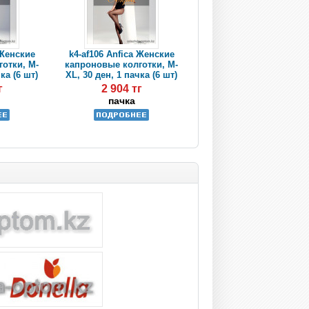
 Женские
k4-af106 Anfica Женские
отки, M-
капроновые колготки, M-
ка (6 шт)
XL, 30 ден, 1 пачка (6 шт)
г
2 904 тг
пачка