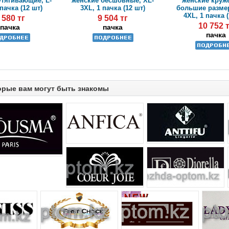
утягивающие, L-
женские бесшовные, XL-
женские круж
 пачка (12 шт)
3XL, 1 пачка (12 шт)
большие разме
4XL, 1 пачка (
 580 тг
9 504 тг
10 752 
пачка
пачка
пачка
орые вам могут быть знакомы