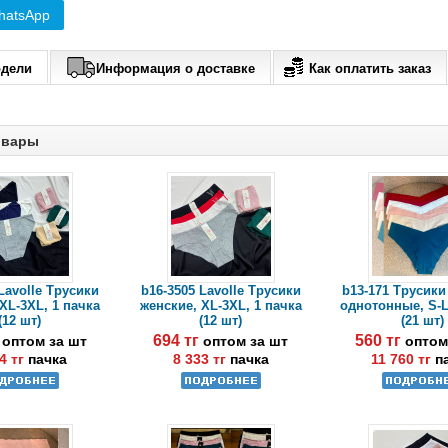
hatsApp
одели
Информация о доставке
Как оплатить заказ
овары
Lavolle Трусики
b16-3505 Lavolle Трусики
b13-171 Трусики
XL-3XL, 1 пачка
женские, XL-3XL, 1 пачка
однотонные, S-L
(12 шт)
(12 шт)
(21 шт)
г
694 тг
560 тг
оптом за шт
оптом за шт
оптом
4 тг
пачка
8 333 тг
пачка
11 760 тг
п