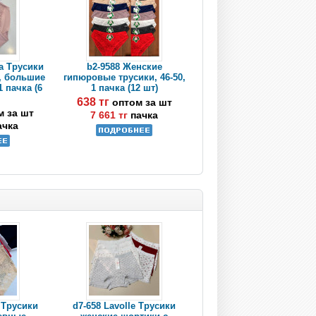
a Трусики
b2-9588 Женские
, большие
гипюровые трусики, 46-50,
1 пачка (6
1 пачка (12 шт)
638 тг
оптом за шт
м за шт
7 661 тг
пачка
ачка
e Трусики
d7-658 Lavolle Трусики