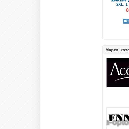
женские 
2XL, 1
8
Марки, кот