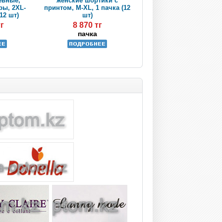
евные,
женские шортики с
ры, 2XL-
принтом, M-XL, 1 пачка (12
12 шт)
шт)
тг
8 870 тг
пачка