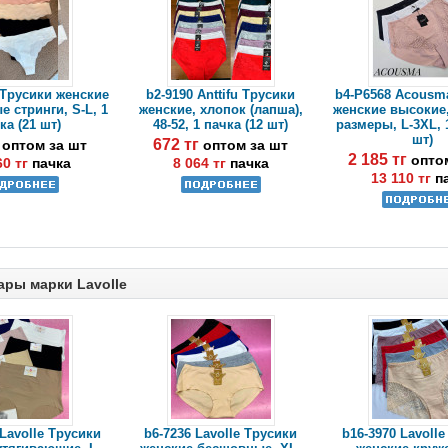
 Трусики женские
b2-9190 Anttifu Трусики
b4-P6568 Acousm
 стринги, S-L, 1
женские, хлопок (лапша),
женские высокие
ка (21 шт)
48-52, 1 пачка (12 шт)
размеры, L-3XL, 
шт)
г
672 тг
оптом за шт
оптом за шт
2 185 тг
опто
60 тг
пачка
8 064 тг
пачка
13 110 тг
п
ары марки Lavolle
 Lavolle Трусики
b6-7236 Lavolle Трусики
b16-3970 Lavoll