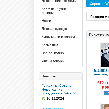
Детское нижнее белье
Спроси в W
Колготки, чулки,
лосины
Похожие м
Носки
Детская одежда
Похожие т
Купальники и плавки
Косметика
Всё поштучно
Интим товары
b16-5513 
женские, 
Новости
672 т
График работы в
8 06
Новогодние
праздники 2024-2025
10.12.2024
..
Читать далее...