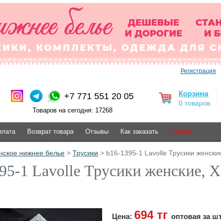
Регистрация
Корзина
+7 771 551 20 05
0 товаров
Товаров на сегодня: 17268
плата
Возврат товара
Отзывы
Как заказать
Скидки
нское нижнее белье
>
Трусики
> b16-1395-1 Lavolle Трусики женские
95-1 Lavolle Трусики женские, X
694 тг
Цена:
оптовая за ш