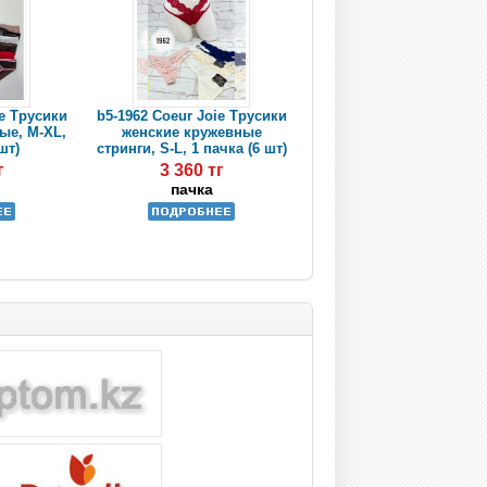
ie Трусики
b5-1962 Coeur Joie Трусики
ые, M-XL,
женские кружевные
шт)
стринги, S-L, 1 пачка (6 шт)
г
3 360 тг
пачка