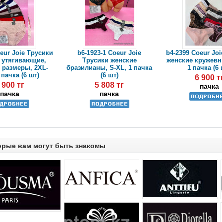
eur Joie Трусики
b6-1923-1 Coeur Joie
b4-2399 Coeur Jo
 утягивающие,
Трусики женские
женские кружевн
 размеры, 2XL-
бразилианы, S-XL, 1 пачка
1 пачка (6 
 пачка (6 шт)
(6 шт)
6 900 т
 900 тг
5 808 тг
пачка
пачка
пачка
орые вам могут быть знакомы