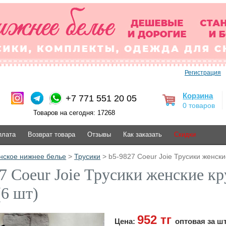
Регистрация
Корзина
+7 771 551 20 05
0 товаров
Товаров на сегодня: 17268
плата
Возврат товара
Отзывы
Как заказать
Скидки
нское нижнее белье
>
Трусики
> b5-9827 Coeur Joie Трусики женски
7 Coeur Joie Трусики женские к
(6 шт)
952 тг
Цена:
оптовая за ш