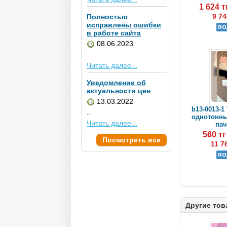
1 624 
9 74
Полностью
исправлены ошибки
в работе сайта
08.06.2023
..
Читать далее...
Уведомление об
актуальности цен
13.03.2022
b13-0013-1
..
однотонные
Читать далее...
пач
560 т
Посмотреть все
11 7
Другие тов