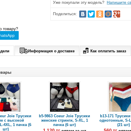
Уже покупали эту модель?
Напишите св
Поделиться:
о товару?
hatsApp
одели
Информация о доставке
Как оплатить заказ
овары
eur Joie Трусики
b5-9863 Coeur Joie Трусики
b13-171 Трусики
ие с высокой
женские стринги, S-XL, 1
однотонные, S-L
L-4XL, 1 пачка (6
пачка (6 шт)
(21 шт)
шт)
1 120 тг
560 тг
оптом за шт
оптом