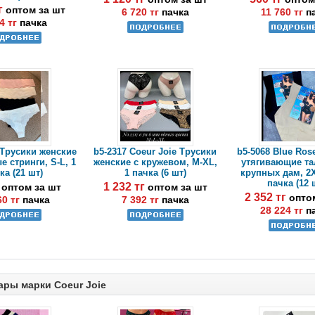
тг
оптом за шт
6 720 тг
пачка
11 760 тг
п
4 тг
пачка
 Трусики женские
b5-2317 Coeur Joie Трусики
b5-5068 Blue Ros
 стринги, S-L, 1
женские с кружевом, M-XL,
утягивающие т
ка (21 шт)
1 пачка (6 шт)
крупных дам, 2X
пачка (12 
г
1 232 тг
оптом за шт
оптом за шт
2 352 тг
опто
60 тг
пачка
7 392 тг
пачка
28 224 тг
п
ары марки Coeur Joie