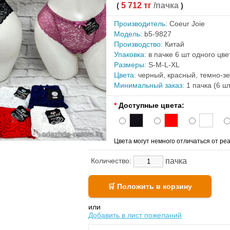
(
5 712 тг
/пачка
)
Производитель:
Coeur Joie
Модель:
b5-9827
Производство:
Китай
Упаковка:
в пачке 6 шт одного цв
Размеры:
S-M-L-XL
Цвета:
черный, красный, темно-з
Минимальный заказ:
1 пачка (6 ш
*
Доступные цвета:
Цвета могут немного отличаться от реа
пачка
Количество:
или
Добавить в лист пожеланий