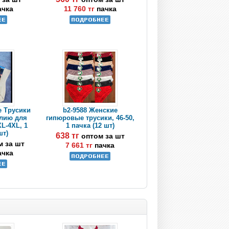
ачка
11 760 тг
пачка
e Трусики
b2-9588 Женские
алию для
гипюровые трусики, 46-50,
L-4XL, 1
1 пачка (12 шт)
шт)
638 тг
оптом за шт
м за шт
7 661 тг
пачка
ачка