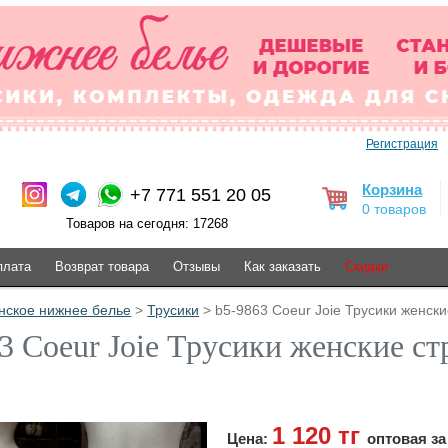
Регистрация
Корзина
+7 771 551 20 05
0 товаров
Товаров на сегодня: 17268
плата
Возврат товара
Отзывы
Как заказать
Скидки
нское нижнее белье
>
Трусики
> b5-9863 Coeur Joie Трусики женские
3 Coeur Joie Трусики женские ст
1 120 тг
Цена:
оптовая за