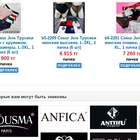
eur Joie Трусики
b5-2209 Coeur Joie Трусики
b6-2281 Coeur Jo
е с кружевом,
женские высокие, L-3XL, 1
женские плавки, 
азмеры, L-3XL, 1
пачка (6 шт)
XL, 1 пачка (
ка (6 шт)
6 915 тг
7 260 т
 900 тг
пачка
пачка
пачка
орые вам могут быть знакомы