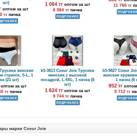
шт)
1 064 тг
оптом за шт
11 760 тг
п
тг
оптом за шт
6 384 тг
пачка
0 тг
пачка
 Трусики женские
b5-3813 Coeur Joie Трусики
b5-9827 Coeur Jo
 стринги, S-L, 1
женские с высокой
женские кружевн
ка (21 шт)
посадкой, L-4XL, 1 пачка (6
1 пачка (6 
шт)
г
952 тг
оптом за шт
оптом
1 624 тг
оптом за шт
60 тг
пачка
5 712 тг
па
9 744 тг
пачка
ары марки Coeur Joie