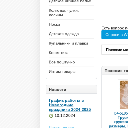
Детское нижнее белье
Колготки, чулки,
лосины
Носки
Есть вопрос п
Детская одежда
Спроси в W
Купальники и плавки
Похожие м
Косметика
Всё поштучно
Похожие т
Интим товары
Новости
График работы в
Новогодние
праздники 2024-2025
b4-519
10.12.2024
Трус
..
кружев
размеры, L
Читать далее...