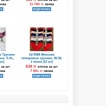
ачка
11 760 тг
пачка
ie Трусики
b2-9588 Женские
ые, S-XL,
гипюровые трусики, 46-50,
шт)
1 пачка (12 шт)
638 тг
 за шт
оптом за шт
чка
7 661 тг
пачка