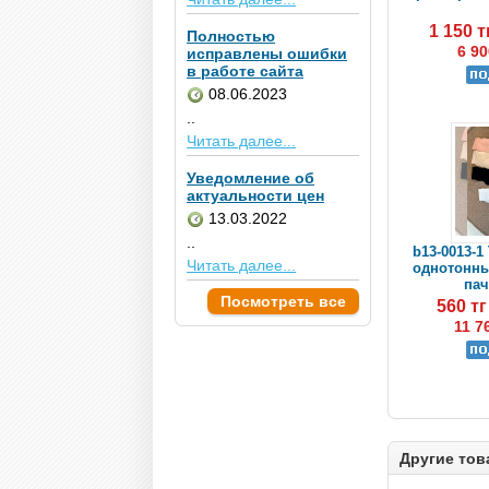
1 150 
Полностью
6 90
исправлены ошибки
в работе сайта
08.06.2023
..
Читать далее...
Уведомление об
актуальности цен
13.03.2022
..
b13-0013-1
Читать далее...
однотонные
пач
Посмотреть все
560 т
11 7
Другие тов