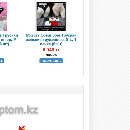
ie Трусики
b5-2327 Coeur Joie Трусики
гипюр, M-
женские кружевные, S-L, 1
6 шт)
пачка (6 шт)
г
6 048 тг
пачка