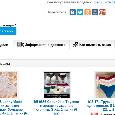
Уже покупали эту модель?
Напишите св
Поделиться:
о товару?
hatsApp
одели
Информация о доставке
Как оплатить заказ
овары
58 Lanny Mode
b5-9836 Coeur Joie Трусики
b13-171 Трусики
ики женские
женские кружевные
однотонные, S-L
ные, большие
стринги, S-XL, 1 пачка (6
(21 шт)
-4XL, 1 пачка (6
шт)
560 тг
оптом