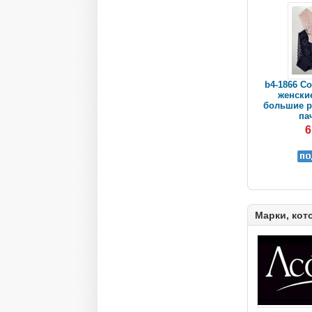
b4-1866 Co
женски
большие р
пач
6
Марки, кот