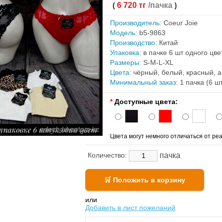
(
6 720 тг
/пачка
)
Производитель:
Coeur Joie
Модель:
b5-9863
Производство:
Китай
Упаковка:
в пачке 6 шт одного цв
Размеры:
S-M-L-XL
Цвета:
чёрный, белый, красный, а
Минимальный заказ:
1 пачка (6 ш
*
Доступные цвета:
Цвета могут немного отличаться от реа
пачка
Количество:
или
Добавить в лист пожеланий