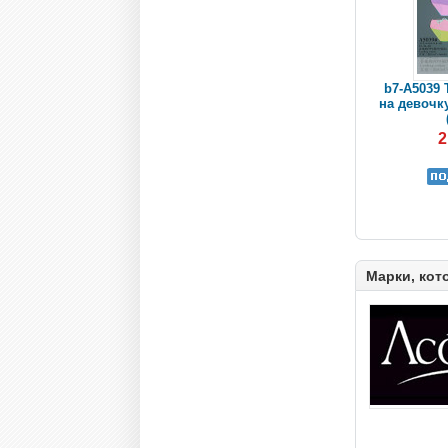
b7-A5039 
на девочку
2
Марки, кот