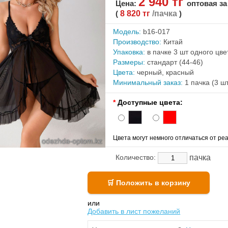
2 940 тг
Цена:
оптовая за
(
8 820 тг
/пачка
)
Модель:
b16-017
Производство:
Китай
Упаковка:
в пачке 3 шт одного цв
Размеры:
стандарт (44-46)
Цвета:
черный, красный
Минимальный заказ:
1 пачка (3 ш
*
Доступные цвета:
Цвета могут немного отличаться от реа
пачка
Количество:
или
Добавить в лист пожеланий