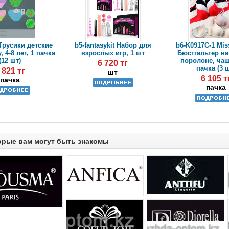
Трусики детские
b5-fantasykit Набор для
b6-K0917C-1 Mis
, 4-8 лет, 1 пачка
взрослых игр, 1 шт
Бюстгальтер на
(12 шт)
поролоне, чаш
6 720 тг
пачка (3 
 821 тг
шт
6 105 т
пачка
пачка
орые вам могут быть знакомы