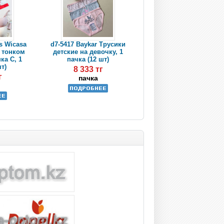
s Wicasa
d7-5417 Baykar Трусики
 тонком
детские на девочку, 1
ка C, 1
пачка (12 шт)
шт)
8 333 тг
г
пачка