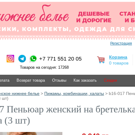
Регистрация
Корзина
+7 771 551 20 05
0 товаров
Товаров на сегодня: 17268
плата
Возврат товара
Отзывы
Как заказать
Скидки
нское нижнее белье
>
Пижамы, комбинации, халаты
> b16-017 Пень
3 шт)
7 Пеньюар женский на бретельках
а (3 шт)