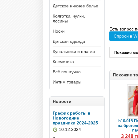
Детское нижнее белье
Колготки, чулки,
лосины
Есть вопрос п
Носки
Спроси в W
Детская одежда
Купальники и плавки
Похожие м
Косметика
Всё поштучно
Похожие т
Интим товары
Новости
График работы в
Новогодние
b16-015 
праздники 2024-2025
на бретель
10.12.2024
пач
3 248 
..