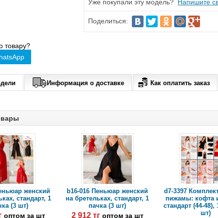
Уже покупали эту модель?
Напишите св
Поделиться:
о товару?
hatsApp
одели
Информация о доставке
Как оплатить заказ
овары
Пеньюар женский
b16-016 Пеньюар женский
d7-3397 Комплек
ках, стандарт, 1
на бретельках, стандарт, 1
пижамы: кофта 
ка (3 шт)
пачка (3 шт)
стандарт (44-48), 
шт)
тг
2 912 тг
оптом за шт
оптом за шт