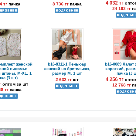
4 032 тг
опто
4 тг
пачка
8 736 тг
пачка
24 192 тг
п
Комплект женской
b16-8311-1 Пеньюар
b16-0089 Халат
овой пижамы:
женский на бретельках,
короткий, разм
 штаны, M-XL, 1
размер M, 1 шт
пачка (3 
ка (3 шт)
4 256 тг
2 632 тг
шт
опто
тг
оптом за шт
12 768 тг
п
48 тг
пачка