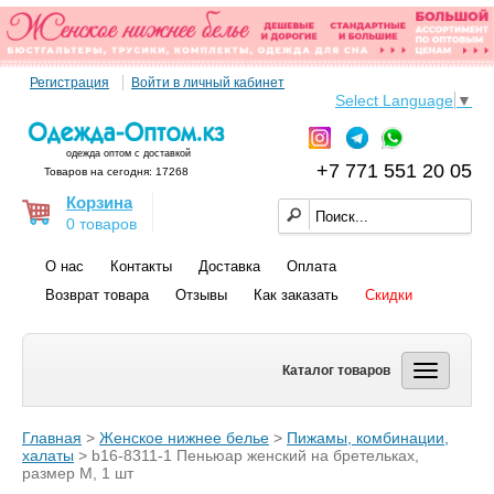
Регистрация
Войти в личный кабинет
Select Language
▼
одежда оптом с доставкой
+7 771 551 20 05
Товаров на сегодня: 17268
Корзина
0 товаров
О нас
Контакты
Доставка
Оплата
Возврат товара
Отзывы
Как заказать
Скидки
Каталог товаров
Главная
>
Женское нижнее белье
>
Пижамы, комбинации,
халаты
> b16-8311-1 Пеньюар женский на бретельках,
размер M, 1 шт