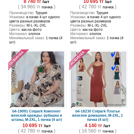
8 740 тг
10 695 тг
/шт
/шт
( 34 960 тг
)
( 42 780 тг
)
пачка
пачка
Производство:
Турция
Производство:
Турция
Упаковка:
в пачке 4 шт одного
Упаковка:
в пачке 4 шт одного
цвета разных размеров
цвета разных размеров
Размеры:
M-L-XL-2XL
Размеры:
M-L-XL-2XL
Цвета:
как на фото
Цвета:
как на фото
Материал:
хлопок
Материал:
хлопок
Минимальный заказ:
1 пачка (4
Минимальный заказ:
1 пачка (4
шт)
шт)
b4-19091 Cotpark Комплект
b4-18230 Cotpark Платье
женской одежды: рубашка и
женское домашнее, M-2XL, 1
штаны, M-2XL, 1 пачка (4 шт)
пачка (4 шт)
10 695 тг
4 140 тг
/шт
/шт
( 42 780 тг
)
( 16 560 тг
)
пачка
пачка