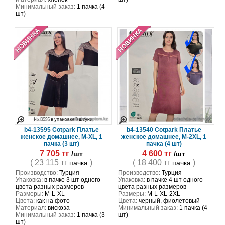
Минимальный заказ:
1 пачка (4
шт)
b4-13595 Cotpark Платье
b4-13540 Cotpark Платье
женское домашнее, M-XL, 1
женское домашнее, M-2XL, 1
пачка (3 шт)
пачка (4 шт)
7 705 тг
4 600 тг
/шт
/шт
( 23 115 тг
)
( 18 400 тг
)
пачка
пачка
Производство:
Турция
Производство:
Турция
Упаковка:
в пачке 3 шт одного
Упаковка:
в пачке 4 шт одного
цвета разных размеров
цвета разных размеров
Размеры:
M-L-XL
Размеры:
M-L-XL-2XL
Цвета:
как на фото
Цвета:
черный, фиолетовый
Материал:
вискоза
Минимальный заказ:
1 пачка (4
Минимальный заказ:
1 пачка (3
шт)
шт)