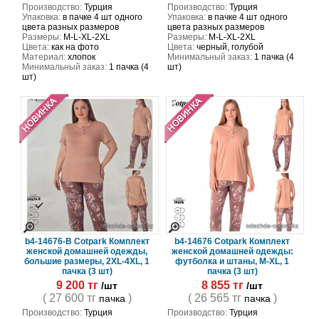
Производство:
Турция
Производство:
Турция
Упаковка:
в пачке 4 шт одного
Упаковка:
в пачке 4 шт одного
цвета разных размеров
цвета разных размеров
Размеры:
M-L-XL-2XL
Размеры:
M-L-XL-2XL
Цвета:
как на фото
Цвета:
черный, голубой
Материал:
хлопок
Минимальный заказ:
1 пачка (4
Минимальный заказ:
1 пачка (4
шт)
шт)
b4-14676-B Cotpark Комплект
b4-14676 Cotpark Комплект
женской домашней одежды,
женской домашней одежды:
большие размеры, 2XL-4XL, 1
футболка и штаны, M-XL, 1
пачка (3 шт)
пачка (3 шт)
9 200 тг
8 855 тг
/шт
/шт
( 27 600 тг
)
( 26 565 тг
)
пачка
пачка
Производство:
Турция
Производство:
Турция