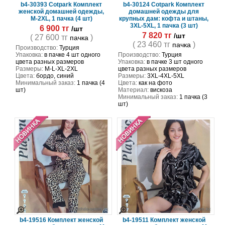
b4-30393 Cotpark Комплект
b4-30124 Cotpark Комплект
женской домашней одежды,
домашней одежды для
M-2XL, 1 пачка (4 шт)
крупных дам: кофта и штаны,
3XL-5XL, 1 пачка (3 шт)
6 900 тг
/шт
7 820 тг
/шт
( 27 600 тг
)
пачка
( 23 460 тг
)
пачка
Производство:
Турция
Упаковка:
в пачке 4 шт одного
Производство:
Турция
цвета разных размеров
Упаковка:
в пачке 3 шт одного
Размеры:
M-L-XL-2XL
цвета разных размеров
Цвета:
бордо, синий
Размеры:
3XL-4XL-5XL
Минимальный заказ:
1 пачка (4
Цвета:
как на фото
шт)
Материал:
вискоза
Минимальный заказ:
1 пачка (3
шт)
b4-19516 Комплект женской
b4-19511 Комплект женской