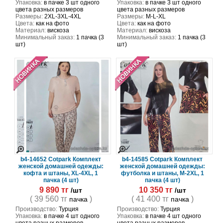
Упаковка:
в пачке 3 шт одного
Упаковка:
в пачке 3 шт одного
цвета разных размеров
цвета разных размеров
Размеры:
2XL-3XL-4XL
Размеры:
M-L-XL
Цвета:
как на фото
Цвета:
как на фото
Материал:
вискоза
Материал:
вискоза
Минимальный заказ:
1 пачка (3
Минимальный заказ:
1 пачка (3
шт)
шт)
b4-14652 Cotpark Комплект
b4-14585 Cotpark Комплект
женской домашней одежды:
женской домашней одежды:
кофта и штаны, XL-4XL, 1
футболка и штаны, M-2XL, 1
пачка (4 шт)
пачка (4 шт)
9 890 тг
10 350 тг
/шт
/шт
( 39 560 тг
)
( 41 400 тг
)
пачка
пачка
Производство:
Турция
Производство:
Турция
Упаковка:
в пачке 4 шт одного
Упаковка:
в пачке 4 шт одного