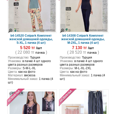
b4-14520 Cotpark Комплект
b4-14308 Cotpark Комплект
женской домашней одежды,
женской домашней одежды,
S-XL, 1 пачка (4 шт)
M-2XL, 1 пачка (4 шт)
5 520 тг
7 130 тг
/шт
/шт
( 22 080 тг
)
( 28 520 тг
)
пачка
пачка
Производство:
Турция
Производство:
Турция
Упаковка:
в пачке 4 шт одного
Упаковка:
в пачке 4 шт одного
цвета разных размеров
цвета разных размеров
Размеры:
S-M-L-XL
Размеры:
M-L-XL-2XL
Цвета:
как на фото
Цвета:
как на фото
Материал:
вискоза
Минимальный заказ:
1 пачка (4
Минимальный заказ:
1 пачка (4
шт)
шт)