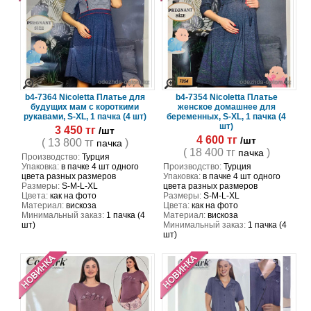
b4-7364 Nicoletta Платье для
b4-7354 Nicoletta Платье
будущих мам с короткими
женское домашнее для
рукавами, S-XL, 1 пачка (4 шт)
беременных, S-XL, 1 пачка (4
шт)
3 450 тг
/шт
4 600 тг
/шт
( 13 800 тг
)
пачка
( 18 400 тг
)
пачка
Производство:
Турция
Упаковка:
в пачке 4 шт одного
Производство:
Турция
цвета разных размеров
Упаковка:
в пачке 4 шт одного
Размеры:
S-M-L-XL
цвета разных размеров
Цвета:
как на фото
Размеры:
S-M-L-XL
Материал:
вискоза
Цвета:
как на фото
Минимальный заказ:
1 пачка (4
Материал:
вискоза
шт)
Минимальный заказ:
1 пачка (4
шт)