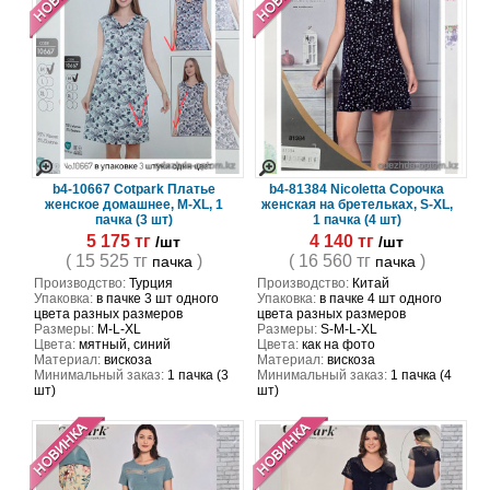
b4-10667 Cotpark Платье
b4-81384 Nicoletta Сорочка
женское домашнее, M-XL, 1
женская на бретельках, S-XL,
пачка (3 шт)
1 пачка (4 шт)
5 175 тг
4 140 тг
/шт
/шт
( 15 525 тг
)
( 16 560 тг
)
пачка
пачка
Производство:
Турция
Производство:
Китай
Упаковка:
в пачке 3 шт одного
Упаковка:
в пачке 4 шт одного
цвета разных размеров
цвета разных размеров
Размеры:
M-L-XL
Размеры:
S-M-L-XL
Цвета:
мятный, синий
Цвета:
как на фото
Материал:
вискоза
Материал:
вискоза
Минимальный заказ:
1 пачка (3
Минимальный заказ:
1 пачка (4
шт)
шт)