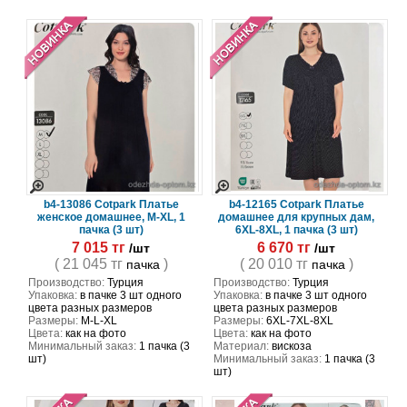
b4-13086 Cotpark Платье
b4-12165 Cotpark Платье
женское домашнее, M-XL, 1
домашнее для крупных дам,
пачка (3 шт)
6XL-8XL, 1 пачка (3 шт)
7 015 тг
6 670 тг
/шт
/шт
( 21 045 тг
)
( 20 010 тг
)
пачка
пачка
Производство:
Турция
Производство:
Турция
Упаковка:
в пачке 3 шт одного
Упаковка:
в пачке 3 шт одного
цвета разных размеров
цвета разных размеров
Размеры:
M-L-XL
Размеры:
6XL-7XL-8XL
Цвета:
как на фото
Цвета:
как на фото
Минимальный заказ:
1 пачка (3
Материал:
вискоза
шт)
Минимальный заказ:
1 пачка (3
шт)