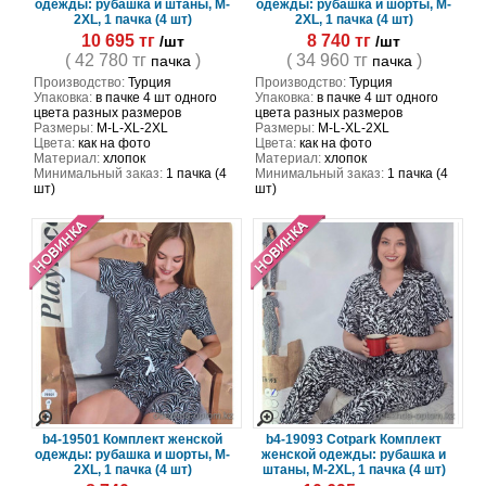
одежды: рубашка и штаны, M-
одежды: рубашка и шорты, M-
2XL, 1 пачка (4 шт)
2XL, 1 пачка (4 шт)
10 695 тг
8 740 тг
/шт
/шт
( 42 780 тг
)
( 34 960 тг
)
пачка
пачка
Производство:
Турция
Производство:
Турция
Упаковка:
в пачке 4 шт одного
Упаковка:
в пачке 4 шт одного
цвета разных размеров
цвета разных размеров
Размеры:
M-L-XL-2XL
Размеры:
M-L-XL-2XL
Цвета:
как на фото
Цвета:
как на фото
Материал:
хлопок
Материал:
хлопок
Минимальный заказ:
1 пачка (4
Минимальный заказ:
1 пачка (4
шт)
шт)
b4-19501 Комплект женской
b4-19093 Cotpark Комплект
одежды: рубашка и шорты, M-
женской одежды: рубашка и
2XL, 1 пачка (4 шт)
штаны, M-2XL, 1 пачка (4 шт)