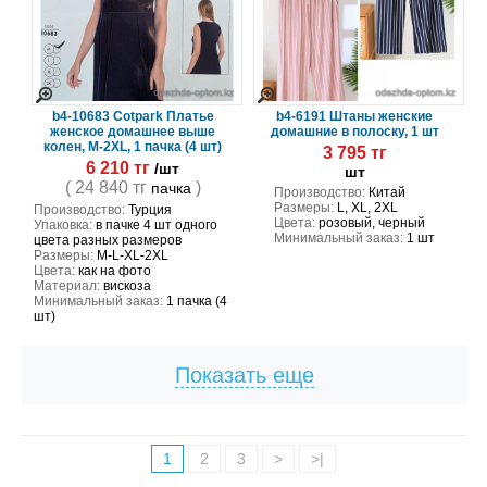
b4-10683 Cotpark Платье
b4-6191 Штаны женские
женское домашнее выше
домашние в полоску, 1 шт
колен, M-2XL, 1 пачка (4 шт)
3 795 тг
6 210 тг
/шт
шт
( 24 840 тг
)
пачка
Производство:
Китай
Размеры:
L, XL, 2XL
Производство:
Турция
Цвета:
розовый, черный
Упаковка:
в пачке 4 шт одного
Минимальный заказ:
1 шт
цвета разных размеров
Размеры:
M-L-XL-2XL
Цвета:
как на фото
Материал:
вискоза
Минимальный заказ:
1 пачка (4
шт)
Показать еще
1
2
3
>
>|