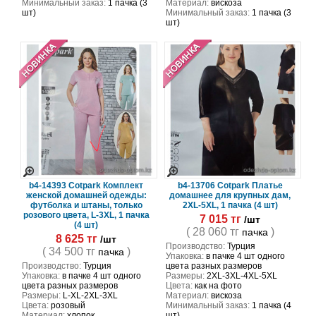
Минимальный заказ:
1 пачка (3
Материал:
вискоза
шт)
Минимальный заказ:
1 пачка (3
шт)
b4-14393 Cotpark Комплект
b4-13706 Cotpark Платье
женской домашней одежды:
домашнее для крупных дам,
футболка и штаны, только
2XL-5XL, 1 пачка (4 шт)
розового цвета, L-3XL, 1 пачка
7 015 тг
/шт
(4 шт)
( 28 060 тг
)
пачка
8 625 тг
/шт
Производство:
Турция
( 34 500 тг
)
пачка
Упаковка:
в пачке 4 шт одного
Производство:
Турция
цвета разных размеров
Упаковка:
в пачке 4 шт одного
Размеры:
2XL-3XL-4XL-5XL
цвета разных размеров
Цвета:
как на фото
Размеры:
L-XL-2XL-3XL
Материал:
вискоза
Цвета:
розовый
Минимальный заказ:
1 пачка (4
Материал:
хлопок
шт)