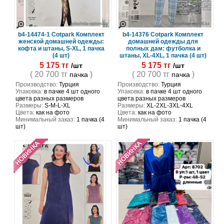
b4-14474-1 Cotpark Комплект
b4-14376 Cotpark Комплект
женской домашней одежды:
домашней одежды для
кофта и штаны, S-XL, 1 пачка
полных дам: футболка и
(4 шт)
штаны, XL-4XL, 1 пачка (4 шт)
5 175 тг
5 175 тг
/шт
/шт
( 20 700 тг
)
( 20 700 тг
)
пачка
пачка
Производство:
Турция
Производство:
Турция
Упаковка:
в пачке 4 шт одного
Упаковка:
в пачке 4 шт одного
цвета разных размеров
цвета разных размеров
Размеры:
S-M-L-XL
Размеры:
XL-2XL-3XL-4XL
Цвета:
как на фото
Цвета:
как на фото
Минимальный заказ:
1 пачка (4
Минимальный заказ:
1 пачка (4
шт)
шт)