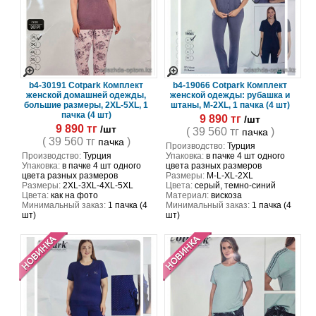
b4-30191 Cotpark Комплект
b4-19066 Cotpark Комплект
женской домашней одежды,
женской одежды: рубашка и
большие размеры, 2XL-5XL, 1
штаны, M-2XL, 1 пачка (4 шт)
пачка (4 шт)
9 890 тг
/шт
9 890 тг
/шт
( 39 560 тг
)
пачка
( 39 560 тг
)
пачка
Производство:
Турция
Производство:
Турция
Упаковка:
в пачке 4 шт одного
Упаковка:
в пачке 4 шт одного
цвета разных размеров
цвета разных размеров
Размеры:
M-L-XL-2XL
Размеры:
2XL-3XL-4XL-5XL
Цвета:
серый, темно-синий
Цвета:
как на фото
Материал:
вискоза
Минимальный заказ:
1 пачка (4
Минимальный заказ:
1 пачка (4
шт)
шт)