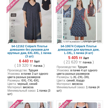
b4-12162 Cotpark Платье
b4-10674 Cotpark Платье
домашнее без рукавов для
домашнее для крупных дам,
крупных дам, 6XL-8XL, 1 пачка
L-3XL, 1 пачка (4 шт)
(3 шт)
5 405 тг
/шт
6 440 тг
/шт
( 21 620 тг
)
пачка
( 19 320 тг
)
пачка
Производство:
Турция
Производство:
Турция
Упаковка:
в пачке 4 шт одного
Упаковка:
в пачке 3 шт одного
цвета разных размеров
цвета разных размеров
Размеры:
L-XL-2XL-3XL
Размеры:
6XL-7XL-8XL
Цвета:
синий, бордо
Цвета:
черный, синий
Материал:
вискоза
Материал:
вискоза
Минимальный заказ:
1 пачка (4
Минимальный заказ:
1 пачка (3
шт)
шт)