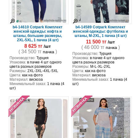
b4-14610 Cotpark Комплект
b4-14589 Cotpark Комплект
женской одежды: кофта и
женской одежды: футболка и
штаны, большие размеры,
штаны, M-2XL, 1 пачка (4 шт)
2XL-5XL, 1 пачка (4 шт)
11 500 тг
/шт
8 625 тг
/шт
( 46 000 тг
)
пачка
( 34 500 тг
)
пачка
Производство:
Турция
Производство:
Турция
Упаковка:
в пачке 4 шт одного
Упаковка:
в пачке 4 шт одного
цвета разных размеров
цвета разных размеров
Размеры:
M-L-XL-2XL
Размеры:
2XL-3XL-4XL-5XL
Цвета:
как на фото
Цвета:
как на фото
Материал:
вискоза
Материал:
вискоза
Минимальный заказ:
1 пачка (4
Минимальный заказ:
1 пачка (4
шт)
шт)