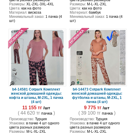
цвета разных размеров
цвета разных размеров
Размеры:
XL-2XL-3XL-4XL
Размеры:
M-L-XL-2XL
Цвета:
как на фото
Цвета:
как на фото
Материал:
вискоза
Материал:
бамбук
Минимальный заказ:
1 пачка (4
Минимальный заказ:
1 пачка (4
шт)
шт)
b4-14581 Cotpark Комплект
b4-14473 Cotpark Комплект
женской домашней одежды:
женской домашней одежды:
кофта и штаны, M-2XL, 1 пачка
футболка и штаны, M-2XL, 1
(4 шт)
пачка (4 шт)
11 155 тг
9 775 тг
/шт
/шт
( 44 620 тг
)
( 39 100 тг
)
пачка
пачка
Производство:
Турция
Производство:
Турция
Упаковка:
в пачке 4 шт одного
Упаковка:
в пачке 4 шт одного
цвета разных размеров
цвета разных размеров
Размеры:
M-L-XL-2XL
Размеры:
M-L-XL-2XL