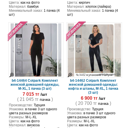
Цвета:
как на фото
Цвета:
кирпич
Материал:
бамбук
Материал:
хлопок (лайкра)
Минимальный заказ:
1 пачка (4
Минимальный заказ:
1 пачка (4
шт)
шт)
b4-14464 Cotpark Комплект
b4-14462 Cotpark Комплект
женской домашней одежды,
женской домашней одежды:
M-XL, 1 пачка (3 шт)
кофта и штаны, M-XL, 1 пачка
(3 шт)
7 015 тг
/шт
6 900 тг
/шт
( 21 045 тг
)
пачка
( 20 700 тг
)
пачка
Производство:
Турция
Упаковка:
в пачке 3 шт одного
Производство:
Турция
цвета разных размеров
Упаковка:
в пачке 3 шт одного
Размеры:
M-L-XL
цвета разных размеров
Цвета:
как на фото
Размеры:
M-L-XL
Материал:
вискоза
Цвета:
как на фото