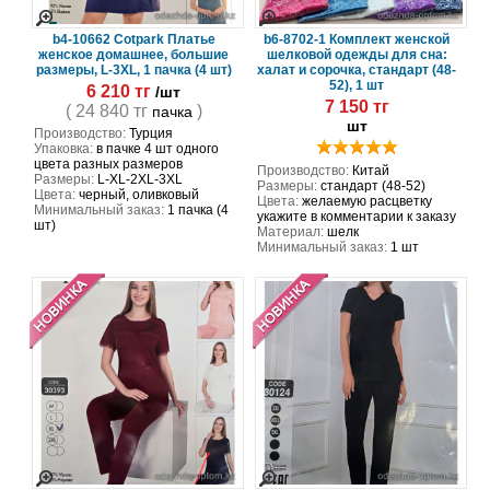
b4-10662 Cotpark Платье
b6-8702-1 Комплект женской
женское домашнее, большие
шелковой одежды для сна:
размеры, L-3XL, 1 пачка (4 шт)
халат и сорочка, стандарт (48-
52), 1 шт
6 210 тг
/шт
7 150 тг
( 24 840 тг
)
пачка
шт
Производство:
Турция
Упаковка:
в пачке 4 шт одного
цвета разных размеров
Производство:
Китай
Размеры:
L-XL-2XL-3XL
Размеры:
стандарт (48-52)
Цвета:
черный, оливковый
Цвета:
желаемую расцветку
Минимальный заказ:
1 пачка (4
укажите в комментарии к заказу
шт)
Материал:
шелк
Минимальный заказ:
1 шт