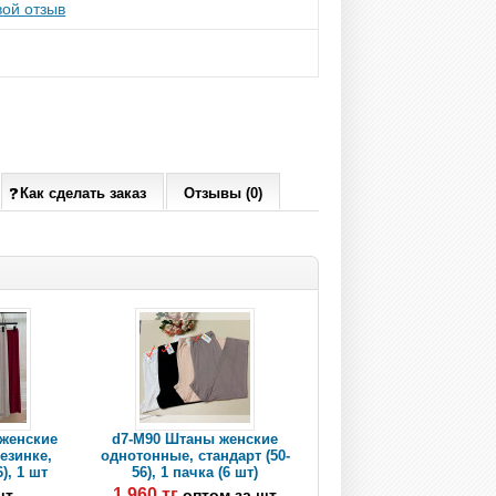
ой отзыв
Как сделать заказ
Отзывы (0)
 женские
d7-M90 Штаны женские
езинке,
однотонные, стандарт (50-
), 1 шт
56), 1 пачка (6 шт)
1 960 тг
шт
оптом за шт