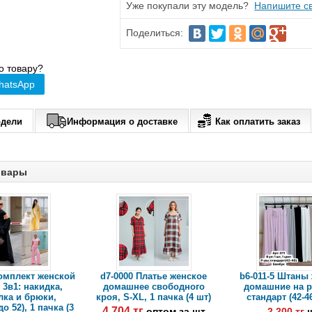
Уже покупали эту модель?
Напишите св
Поделиться:
о товару?
hatsApp
одели
Информация о доставке
Как оплатить заказ
овары
Комплект женской
d7-0000 Платье женское
b6-011-5 Штаны
3в1: накидка,
домашнее свободного
домашние на р
лка и брюки,
кроя, S-XL, 1 пачка (4 шт)
стандарт (42-46
до 52), 1 пачка (3
4 704 тг
оптом за шт
2 200 тг