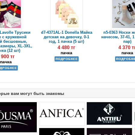
 Lavolle Трусики
d7-4371AL-1 Donella Майка
n5-0363 Носки ж
е с кружевной
детская на девочку, 0-1
начесом, 37-41, 1
ой бесшовные,
год, 1 пачка (5 шт)
пар)
азмеры, XL-3XL,
4 480 тг
4 370 т
чка (12 шт)
пачка
пачка
 900 тг
пачка
орые вам могут быть знакомы