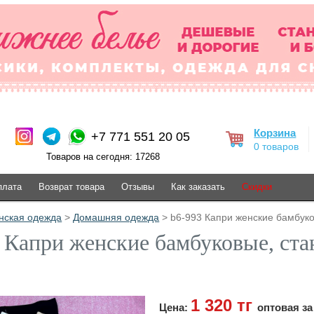
Корзина
+7 771 551 20 05
0 товаров
Товаров на сегодня: 17268
плата
Возврат товара
Отзывы
Как заказать
Скидки
нская одежда
>
Домашняя одежда
> b6-993 Капри женские бамбуков
 Капри женские бамбуковые, стан
1 320 тг
Цена:
оптовая за