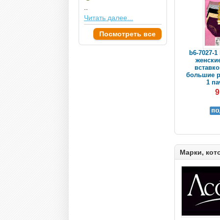
..
Читать далее...
Посмотреть все
b6-7027-1
женски
вставк
большие р
1 па
9
Марки, кот