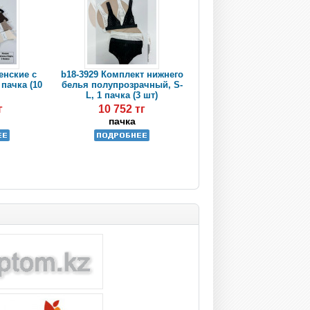
енские с
b18-3929 Комплект нижнего
 пачка (10
белья полупрозрачный, S-
L, 1 пачка (3 шт)
г
10 752 тг
пачка