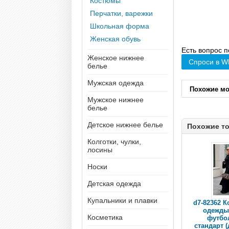
Костюмы
Перчатки, варежки
Школьная форма
Женская обувь
Есть вопрос п
Женское нижнее
Спроси в W
белье
Мужская одежда
Похожие м
Мужское нижнее
белье
Детское нижнее белье
Похожие т
Колготки, чулки,
лосины
Носки
Детская одежда
Купальники и плавки
d7-82362 
одежды 
Косметика
футбо
стандарт (