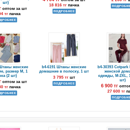
шт)
18 816 тг
пачка
тг
оптом за шт
04 тг
пачка
 Штаны женские
b4-6191 Штаны женские
b4-30393 Cotpark
е, размер M, 1
домашние в полоску, 1 шт
женской дом
ка (2 шт)
одежды, M-2XL, 1
3 795 тг
шт
шт)
тг
оптом за шт
6 900 тг
опто
80 тг
пачка
27 600 тг
п